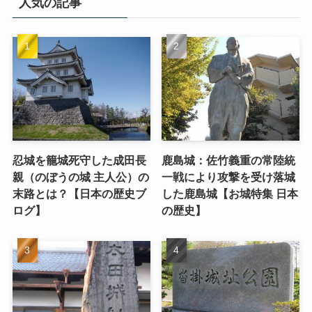
人気の記事
忍城を籠城死守した成田長
鹿島城：佐竹義重の常陸統
親（のぼうの城 主人公）の
一戦により攻撃を受け落城
末路とは？【日本の歴史ブ
した鹿島城【お城特集 日本
ログ】
の歴史】