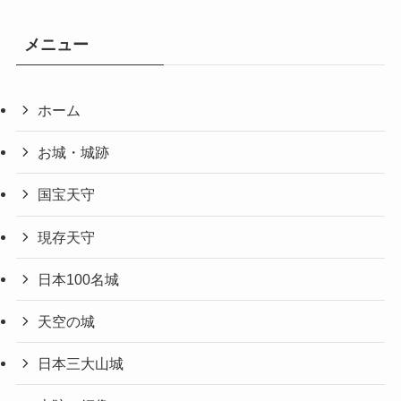
メニュー
ホーム
お城・城跡
国宝天守
現存天守
日本100名城
天空の城
日本三大山城