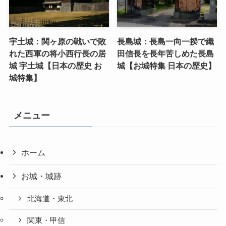
宇土城：関ヶ原の戦いで敗
長島城：長島一向一揆で織
れた西軍の将小西行長の居
田信長を長年苦しめた長島
城 宇土城【日本の歴史 お
城【お城特集 日本の歴史】
城特集】
メニュー
ホーム
お城・城跡
北海道・東北
関東・甲信