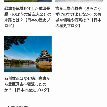
忍城を籠城死守した成田長
吉良上野介義央（きらこう
親（のぼうの城 主人公）の
ずけのすけよしなか）のお
末路とは？【日本の歴史ブ
城や領地や石高は？【日本
ログ】
の歴史ブログ】
石川数正はなぜ徳川家康か
ら豊臣秀吉へ寝返ったの
か？ 【日本の歴史ブログ】