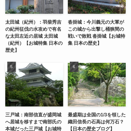
太田城（紀州）：羽柴秀吉
沓掛城：今川義元の大軍が
の紀州征伐の水攻めで有名
この城から出撃し桶狭間の
な太田左近の居城 太田城
戦いで敗戦 沓掛城【お城特
（紀州）【お城特集 日本の
集 日本の歴史】
歴史】
三戸城：南部信直が盛岡城
最盛期は全国の1/3を領した
へ居城を移すまで南部氏の
織田信長の石高は何万石？
本城だった三戸城【お城特
【日本の歴史ブログ】