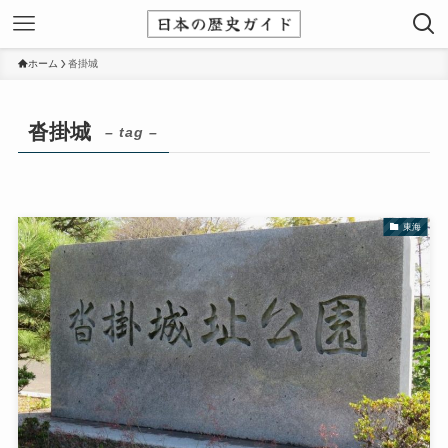
ホーム
沓掛城
沓掛城
– tag –
東海