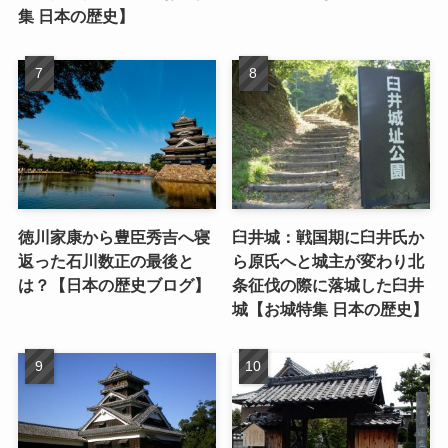
集 日本の歴史】
徳川家康から豊臣秀吉へ寝
臼井城：戦国期に臼井氏か
返った石川数正の最後と
ら原氏へと城主が変わり北
は？【日本の歴史ブログ】
条征伐の際に落城した臼井
城【お城特集 日本の歴史】