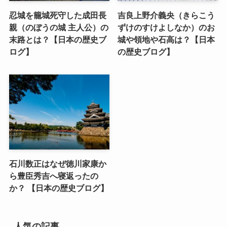
忍城を籠城死守した成田長
吉良上野介義央（きらこう
親（のぼうの城 主人公）の
ずけのすけよしなか）のお
末路とは？【日本の歴史ブ
城や領地や石高は？【日本
ログ】
の歴史ブログ】
石川数正はなぜ徳川家康か
ら豊臣秀吉へ寝返ったの
か？ 【日本の歴史ブログ】
人気の記事