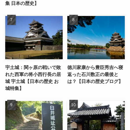
集 日本の歴史】
宇土城：関ヶ原の戦いで敗
徳川家康から豊臣秀吉へ寝
れた西軍の将小西行長の居
返った石川数正の最後と
城 宇土城【日本の歴史 お
は？【日本の歴史ブログ】
城特集】