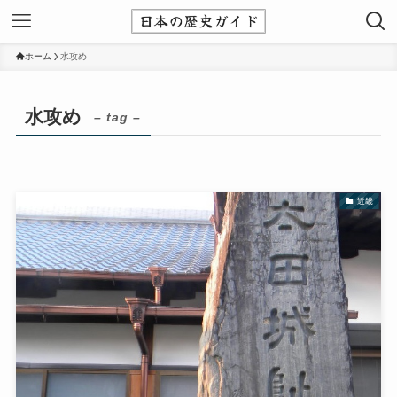
ホーム
水攻め
水攻め
– tag –
近畿