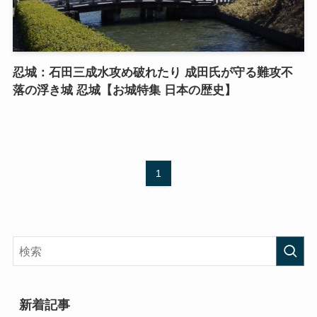
忍城：石田三成水攻め破れたり 成田氏が守る難攻不
落の浮き城 忍城【お城特集 日本の歴史】
1
新着記事