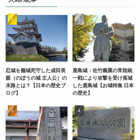
忍城を籠城死守した成田長
鹿島城：佐竹義重の常陸統
親（のぼうの城 主人公）の
一戦により攻撃を受け落城
末路とは？【日本の歴史ブ
した鹿島城【お城特集 日本
ログ】
の歴史】