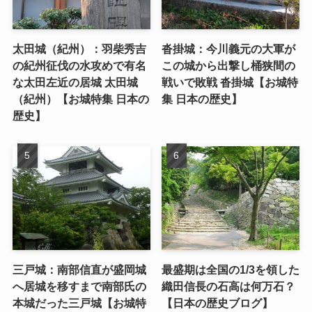
太田城（紀州）：羽柴秀吉
沓掛城：今川義元の大軍が
の紀州征伐の水攻めで有名
この城から出撃し桶狭間の
な太田左近の居城 太田城
戦いで敗戦 沓掛城【お城特
（紀州）【お城特集 日本の
集 日本の歴史】
歴史】
三戸城：南部信直が盛岡城
最盛期は全国の1/3を領した
へ居城を移すまで南部氏の
織田信長の石高は何万石？
本城だった三戸城【お城特
【日本の歴史ブログ】