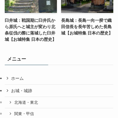
臼井城：戦国期に臼井氏か
長島城：長島一向一揆で織
ら原氏へと城主が変わり北
田信長を長年苦しめた長島
条征伐の際に落城した臼井
城【お城特集 日本の歴史】
城【お城特集 日本の歴史】
メニュー
ホーム
お城・城跡
北海道・東北
関東・甲信