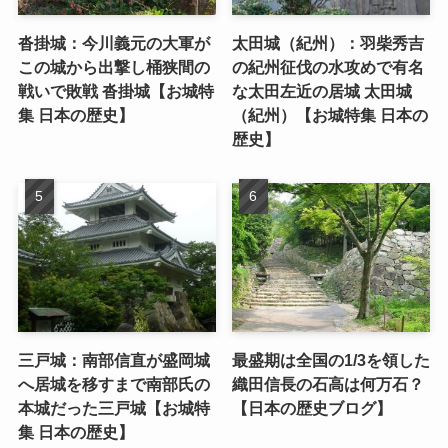
沓掛城：今川義元の大軍が
太田城（紀州）：羽柴秀吉
この城から出撃し桶狭間の
の紀州征伐の水攻めで有名
戦いで敗戦 沓掛城【お城特
な太田左近の居城 太田城
集 日本の歴史】
（紀州）【お城特集 日本の
歴史】
三戸城：南部信直が盛岡城
最盛期は全国の1/3を領した
へ居城を移すまで南部氏の
織田信長の石高は何万石？
本城だった三戸城【お城特
【日本の歴史ブログ】
集 日本の歴史】