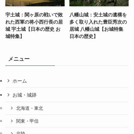
宇土城：関ヶ原の戦いで敗
八幡山城：安土城の遺構を
れた西軍の将小西行長の居
多く取り入れた豊臣秀次の
城 宇土城【日本の歴史 お
居城 八幡山城【お城特集
城特集】
日本の歴史】
メニュー
ホーム
お城・城跡
北海道・東北
関東・甲信
北陸