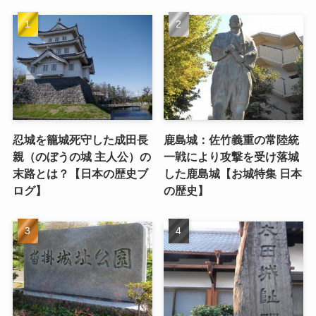
忍城を籠城死守した成田長
鹿島城：佐竹義重の常陸統
親（のぼうの城 主人公）の
一戦により攻撃を受け落城
末路とは？【日本の歴史ブ
した鹿島城【お城特集 日本
ログ】
の歴史】