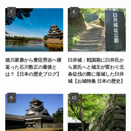
徳川家康から豊臣秀吉へ寝
臼井城：戦国期に臼井氏か
返った石川数正の最後と
ら原氏へと城主が変わり北
は？【日本の歴史ブログ】
条征伐の際に落城した臼井
城【お城特集 日本の歴史】