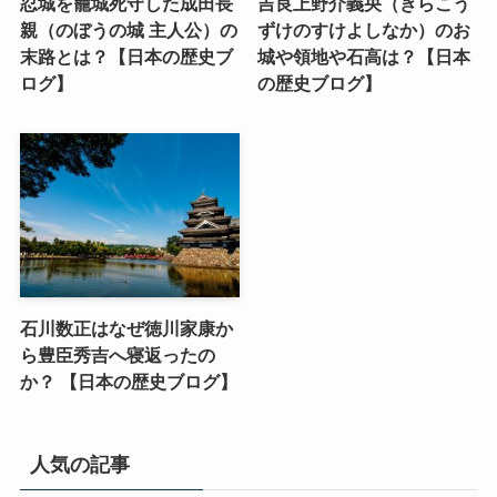
忍城を籠城死守した成田長
吉良上野介義央（きらこう
親（のぼうの城 主人公）の
ずけのすけよしなか）のお
末路とは？【日本の歴史ブ
城や領地や石高は？【日本
ログ】
の歴史ブログ】
石川数正はなぜ徳川家康か
ら豊臣秀吉へ寝返ったの
か？ 【日本の歴史ブログ】
人気の記事