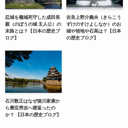
忍城を籠城死守した成田長
吉良上野介義央（きらこう
親（のぼうの城 主人公）の
ずけのすけよしなか）のお
末路とは？【日本の歴史ブ
城や領地や石高は？【日本
ログ】
の歴史ブログ】
石川数正はなぜ徳川家康か
ら豊臣秀吉へ寝返ったの
か？ 【日本の歴史ブログ】