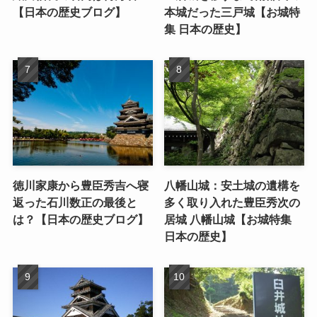
【日本の歴史ブログ】
本城だった三戸城【お城特
集 日本の歴史】
徳川家康から豊臣秀吉へ寝
八幡山城：安土城の遺構を
返った石川数正の最後と
多く取り入れた豊臣秀次の
は？【日本の歴史ブログ】
居城 八幡山城【お城特集
日本の歴史】