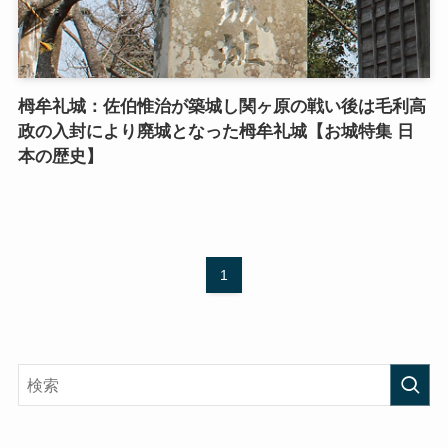
栂牟礼城：佐伯惟治が築城し関ヶ原の戦い後は毛利高
政の入封により廃城となった栂牟礼城【お城特集 日
本の歴史】
1