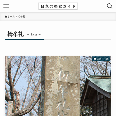
ホーム
栂牟礼
栂牟礼
– tag –
九州・沖縄