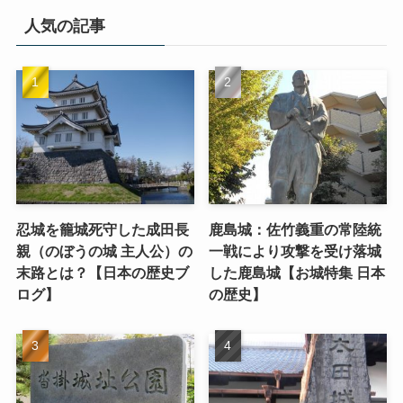
人気の記事
忍城を籠城死守した成田長
鹿島城：佐竹義重の常陸統
親（のぼうの城 主人公）の
一戦により攻撃を受け落城
末路とは？【日本の歴史ブ
した鹿島城【お城特集 日本
ログ】
の歴史】