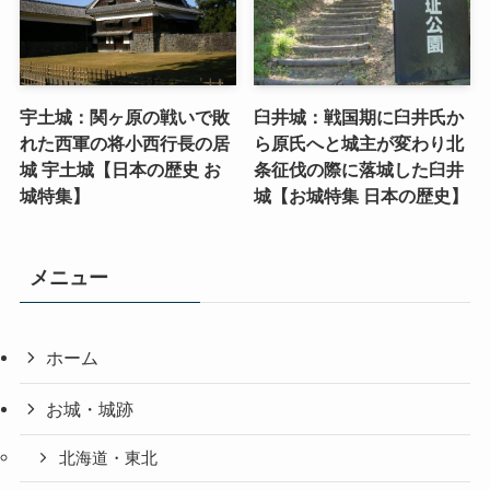
宇土城：関ヶ原の戦いで敗
臼井城：戦国期に臼井氏か
れた西軍の将小西行長の居
ら原氏へと城主が変わり北
城 宇土城【日本の歴史 お
条征伐の際に落城した臼井
城特集】
城【お城特集 日本の歴史】
メニュー
ホーム
お城・城跡
北海道・東北