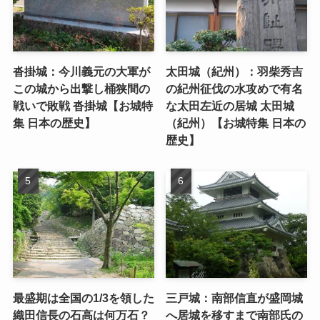
沓掛城：今川義元の大軍が
太田城（紀州）：羽柴秀吉
この城から出撃し桶狭間の
の紀州征伐の水攻めで有名
戦いで敗戦 沓掛城【お城特
な太田左近の居城 太田城
集 日本の歴史】
（紀州）【お城特集 日本の
歴史】
最盛期は全国の1/3を領した
三戸城：南部信直が盛岡城
織田信長の石高は何万石？
へ居城を移すまで南部氏の