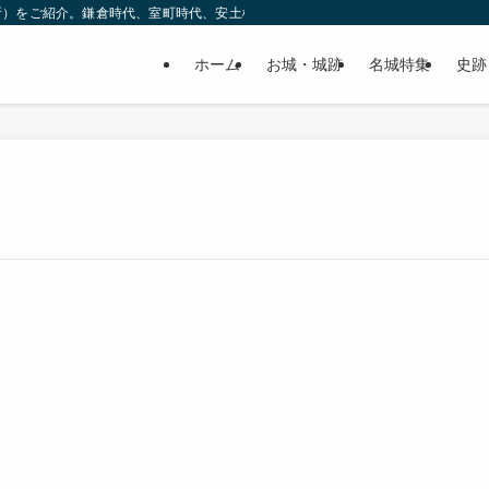
所）をご紹介。鎌倉時代、室町時代、安土桃山時代（戦国時代）、江戸時代と幅広
ホーム
お城・城跡
名城特集
史跡