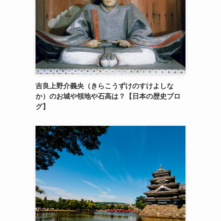
吉良上野介義央（きらこうずけのすけよしな
か）のお城や領地や石高は？【日本の歴史ブロ
グ】