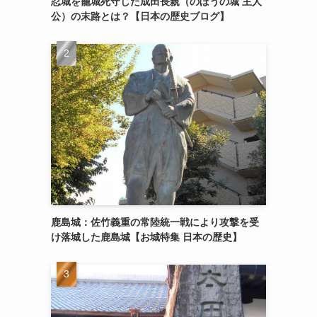
忍城を籠城死守した成田長親（のぼうの城 主人
公）の末路とは？【日本の歴史ブログ】
鹿島城：佐竹義重の常陸統一戦により攻撃を受
け落城した鹿島城【お城特集 日本の歴史】