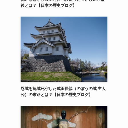
後とは？【日本の歴史ブログ】
忍城を籠城死守した成田長親（のぼうの城 主人
公）の末路とは？【日本の歴史ブログ】