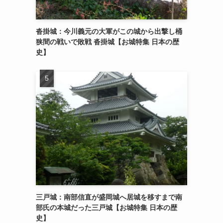
沓掛城：今川義元の大軍がこの城から出撃し桶
狭間の戦いで敗戦 沓掛城【お城特集 日本の歴
史】
三戸城：南部信直が盛岡城へ居城を移すまで南
部氏の本城だった三戸城【お城特集 日本の歴
史】