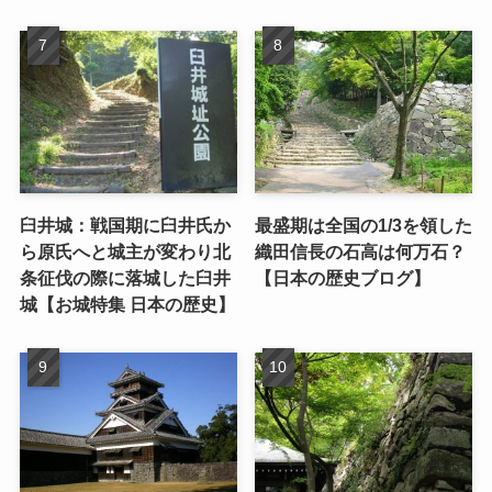
臼井城：戦国期に臼井氏か
最盛期は全国の1/3を領した
ら原氏へと城主が変わり北
織田信長の石高は何万石？
条征伐の際に落城した臼井
【日本の歴史ブログ】
城【お城特集 日本の歴史】