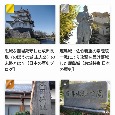
忍城を籠城死守した成田長
鹿島城：佐竹義重の常陸統
親（のぼうの城 主人公）の
一戦により攻撃を受け落城
末路とは？【日本の歴史ブ
した鹿島城【お城特集 日本
ログ】
の歴史】