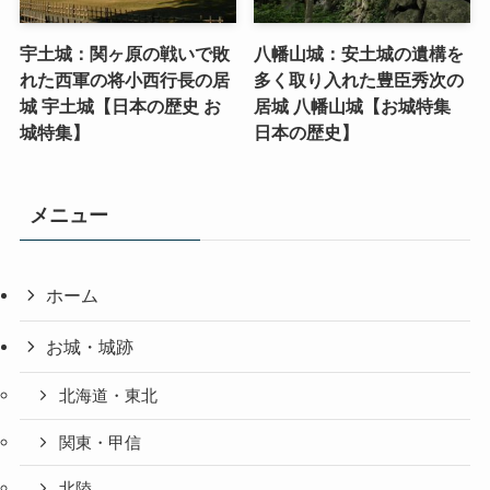
宇土城：関ヶ原の戦いで敗
八幡山城：安土城の遺構を
れた西軍の将小西行長の居
多く取り入れた豊臣秀次の
城 宇土城【日本の歴史 お
居城 八幡山城【お城特集
城特集】
日本の歴史】
メニュー
ホーム
お城・城跡
北海道・東北
関東・甲信
北陸