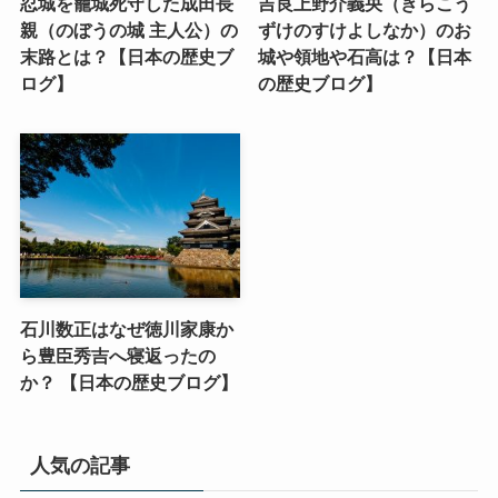
忍城を籠城死守した成田長
吉良上野介義央（きらこう
親（のぼうの城 主人公）の
ずけのすけよしなか）のお
末路とは？【日本の歴史ブ
城や領地や石高は？【日本
ログ】
の歴史ブログ】
石川数正はなぜ徳川家康か
ら豊臣秀吉へ寝返ったの
か？ 【日本の歴史ブログ】
人気の記事