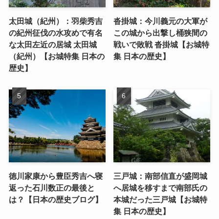
太田城（紀州）：羽柴秀吉
沓掛城：今川義元の大軍が
の紀州征伐の水攻めで有名
この城から出撃し桶狭間の
な太田左近の居城 太田城
戦いで敗戦 沓掛城【お城特
（紀州）【お城特集 日本の
集 日本の歴史】
歴史】
徳川家康から豊臣秀吉へ寝
三戸城：南部信直が盛岡城
返った石川数正の最後と
へ居城を移すまで南部氏の
は？【日本の歴史ブログ】
本城だった三戸城【お城特
集 日本の歴史】