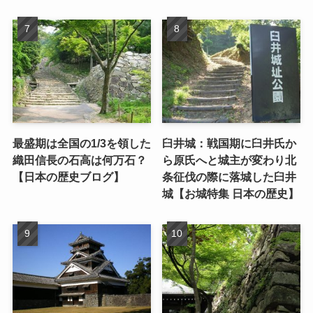
最盛期は全国の1/3を領した
臼井城：戦国期に臼井氏か
織田信長の石高は何万石？
ら原氏へと城主が変わり北
【日本の歴史ブログ】
条征伐の際に落城した臼井
城【お城特集 日本の歴史】