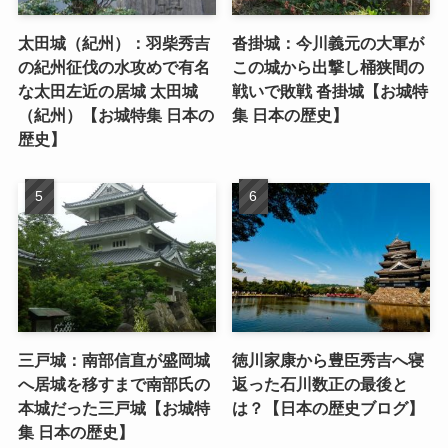
太田城（紀州）：羽柴秀吉
沓掛城：今川義元の大軍が
の紀州征伐の水攻めで有名
この城から出撃し桶狭間の
な太田左近の居城 太田城
戦いで敗戦 沓掛城【お城特
（紀州）【お城特集 日本の
集 日本の歴史】
歴史】
三戸城：南部信直が盛岡城
徳川家康から豊臣秀吉へ寝
へ居城を移すまで南部氏の
返った石川数正の最後と
本城だった三戸城【お城特
は？【日本の歴史ブログ】
集 日本の歴史】