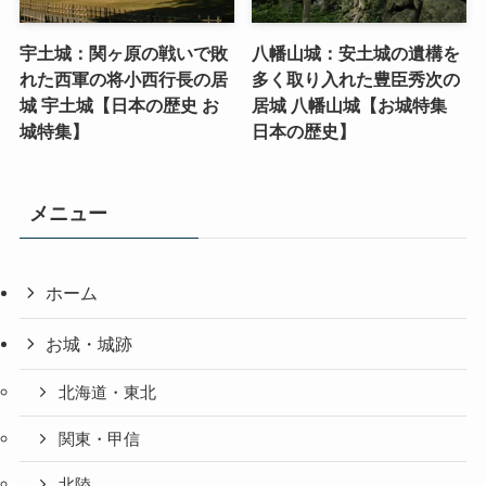
宇土城：関ヶ原の戦いで敗
八幡山城：安土城の遺構を
れた西軍の将小西行長の居
多く取り入れた豊臣秀次の
城 宇土城【日本の歴史 お
居城 八幡山城【お城特集
城特集】
日本の歴史】
メニュー
ホーム
お城・城跡
北海道・東北
関東・甲信
北陸