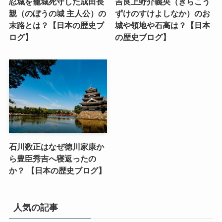
忍城を籠城死守した成田長
吉良上野介義央（きらこう
親（のぼうの城 主人公）の
ずけのすけよしなか）のお
末路とは？【日本の歴史ブ
城や領地や石高は？【日本
ログ】
の歴史ブログ】
石川数正はなぜ徳川家康か
ら豊臣秀吉へ寝返ったの
か？ 【日本の歴史ブログ】
人気の記事