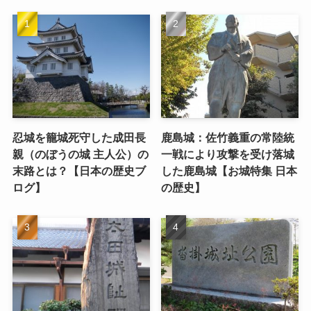
忍城を籠城死守した成田長
鹿島城：佐竹義重の常陸統
親（のぼうの城 主人公）の
一戦により攻撃を受け落城
末路とは？【日本の歴史ブ
した鹿島城【お城特集 日本
ログ】
の歴史】