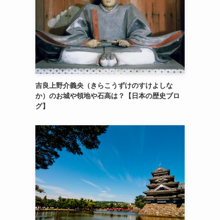
吉良上野介義央（きらこうずけのすけよしな
か）のお城や領地や石高は？【日本の歴史ブロ
グ】