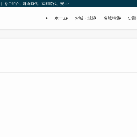
所）をご紹介。鎌倉時代、室町時代、安土桃山時代（戦国時代）、江戸時代と幅広
ホーム
お城・城跡
名城特集
史跡