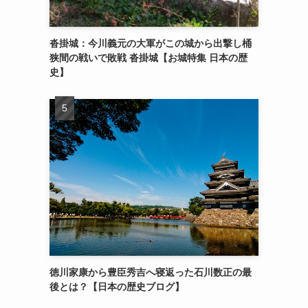
沓掛城：今川義元の大軍がこの城から出撃し桶
狭間の戦いで敗戦 沓掛城【お城特集 日本の歴
史】
徳川家康から豊臣秀吉へ寝返った石川数正の最
後とは？【日本の歴史ブログ】