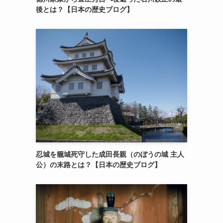
後とは？【日本の歴史ブログ】
忍城を籠城死守した成田長親（のぼうの城 主人
公）の末路とは？【日本の歴史ブログ】