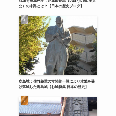
忍城を籠城死守した成田長親（のぼうの城 主人
公）の末路とは？【日本の歴史ブログ】
鹿島城：佐竹義重の常陸統一戦により攻撃を受
け落城した鹿島城【お城特集 日本の歴史】