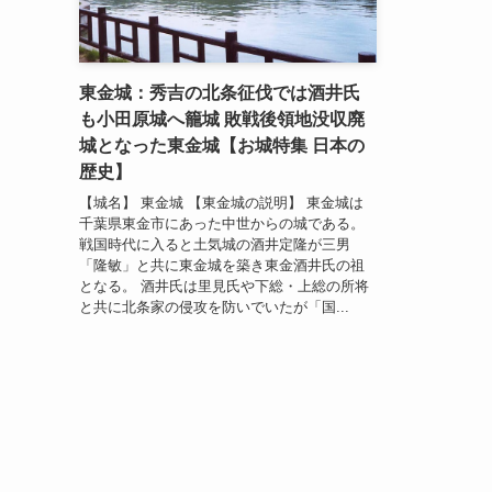
東金城：秀吉の北条征伐では酒井氏
も小田原城へ籠城 敗戦後領地没収廃
城となった東金城【お城特集 日本の
歴史】
【城名】 東金城 【東金城の説明】 東金城は
千葉県東金市にあった中世からの城である。
戦国時代に入ると土気城の酒井定隆が三男
「隆敏」と共に東金城を築き東金酒井氏の祖
となる。 酒井氏は里見氏や下総・上総の所将
と共に北条家の侵攻を防いでいたが「国...