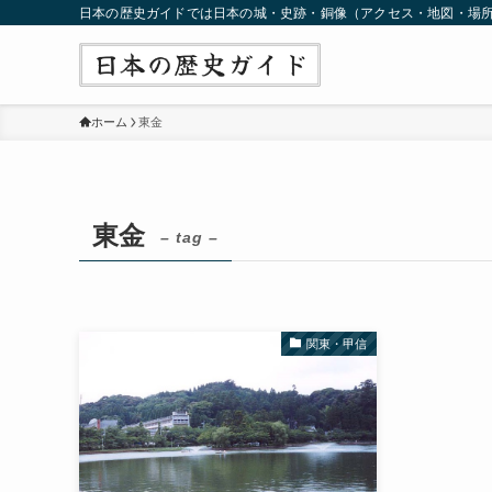
日本の歴史ガイドでは日本の城・史跡・銅像（アクセス・地図・場
ホーム
東金
東金
– tag –
関東・甲信