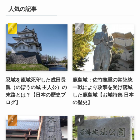
人気の記事
忍城を籠城死守した成田長
鹿島城：佐竹義重の常陸統
親（のぼうの城 主人公）の
一戦により攻撃を受け落城
末路とは？【日本の歴史ブ
した鹿島城【お城特集 日本
ログ】
の歴史】