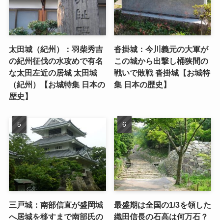
太田城（紀州）：羽柴秀吉
沓掛城：今川義元の大軍が
の紀州征伐の水攻めで有名
この城から出撃し桶狭間の
な太田左近の居城 太田城
戦いで敗戦 沓掛城【お城特
（紀州）【お城特集 日本の
集 日本の歴史】
歴史】
三戸城：南部信直が盛岡城
最盛期は全国の1/3を領した
へ居城を移すまで南部氏の
織田信長の石高は何万石？