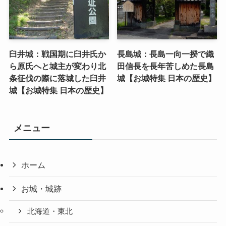
臼井城：戦国期に臼井氏か
長島城：長島一向一揆で織
ら原氏へと城主が変わり北
田信長を長年苦しめた長島
条征伐の際に落城した臼井
城【お城特集 日本の歴史】
城【お城特集 日本の歴史】
メニュー
ホーム
お城・城跡
北海道・東北