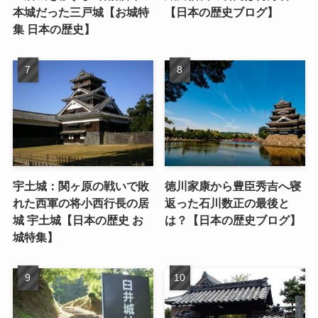
本城だった三戸城【お城特
【日本の歴史ブログ】
集 日本の歴史】
宇土城：関ヶ原の戦いで敗
徳川家康から豊臣秀吉へ寝
れた西軍の将小西行長の居
返った石川数正の最後と
城 宇土城【日本の歴史 お
は？【日本の歴史ブログ】
城特集】