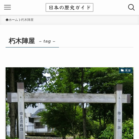
ホーム
朽木陣屋
朽木陣屋
– tag –
東海