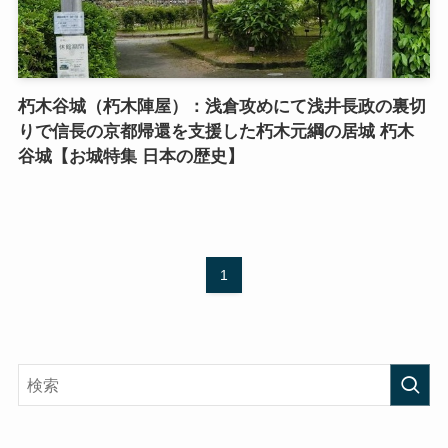
朽木谷城（朽木陣屋）：浅倉攻めにて浅井長政の裏切
りで信長の京都帰還を支援した朽木元綱の居城 朽木
谷城【お城特集 日本の歴史】
1