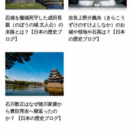
忍城を籠城死守した成田長
吉良上野介義央（きらこう
親（のぼうの城 主人公）の
ずけのすけよしなか）のお
末路とは？【日本の歴史ブ
城や領地や石高は？【日本
ログ】
の歴史ブログ】
石川数正はなぜ徳川家康か
ら豊臣秀吉へ寝返ったの
か？ 【日本の歴史ブログ】