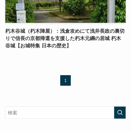
朽木谷城（朽木陣屋）：浅倉攻めにて浅井長政の裏切
りで信長の京都帰還を支援した朽木元綱の居城 朽木
谷城【お城特集 日本の歴史】
1