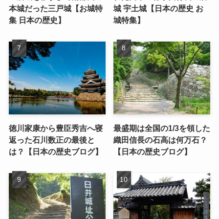
本城だった三戸城【お城特
城 宇土城【日本の歴史 お
集 日本の歴史】
城特集】
徳川家康から豊臣秀吉へ寝
最盛期は全国の1/3を領した
返った石川数正の最後と
織田信長の石高は何万石？
は？【日本の歴史ブログ】
【日本の歴史ブログ】