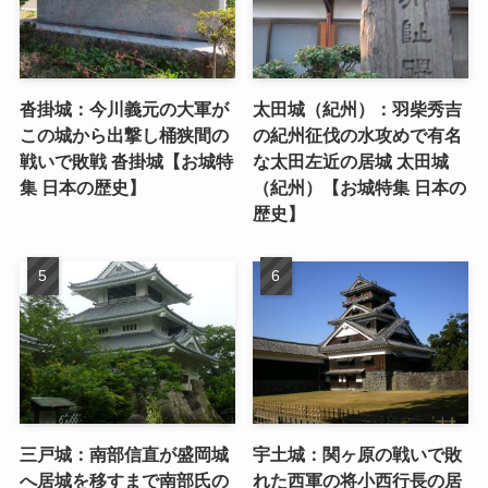
沓掛城：今川義元の大軍が
太田城（紀州）：羽柴秀吉
この城から出撃し桶狭間の
の紀州征伐の水攻めで有名
戦いで敗戦 沓掛城【お城特
な太田左近の居城 太田城
集 日本の歴史】
（紀州）【お城特集 日本の
歴史】
三戸城：南部信直が盛岡城
宇土城：関ヶ原の戦いで敗
へ居城を移すまで南部氏の
れた西軍の将小西行長の居