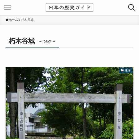
ホーム
朽木谷城
朽木谷城
– tag –
東海