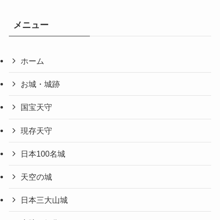
メニュー
ホーム
お城・城跡
国宝天守
現存天守
日本100名城
天空の城
日本三大山城