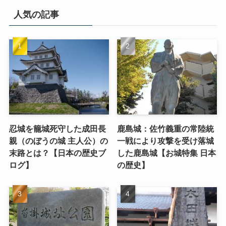
人気の記事
忍城を籠城死守した成田長
鹿島城：佐竹義重の常陸統
親（のぼうの城 主人公）の
一戦により攻撃を受け落城
末路とは？【日本の歴史ブ
した鹿島城【お城特集 日本
ログ】
の歴史】