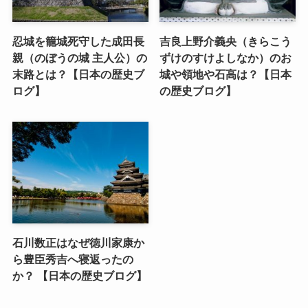
忍城を籠城死守した成田長
吉良上野介義央（きらこう
親（のぼうの城 主人公）の
ずけのすけよしなか）のお
末路とは？【日本の歴史ブ
城や領地や石高は？【日本
ログ】
の歴史ブログ】
石川数正はなぜ徳川家康か
ら豊臣秀吉へ寝返ったの
か？ 【日本の歴史ブログ】