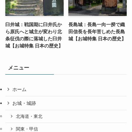
臼井城：戦国期に臼井氏か
長島城：長島一向一揆で織
ら原氏へと城主が変わり北
田信長を長年苦しめた長島
条征伐の際に落城した臼井
城【お城特集 日本の歴史】
城【お城特集 日本の歴史】
メニュー
ホーム
お城・城跡
北海道・東北
関東・甲信