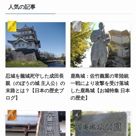
人気の記事
忍城を籠城死守した成田長
鹿島城：佐竹義重の常陸統
親（のぼうの城 主人公）の
一戦により攻撃を受け落城
末路とは？【日本の歴史ブ
した鹿島城【お城特集 日本
ログ】
の歴史】