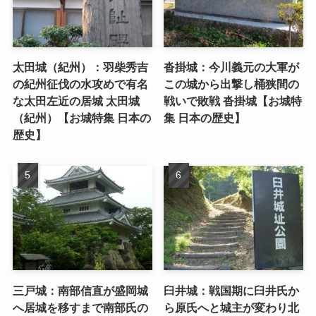
太田城（紀州）：羽柴秀吉
沓掛城：今川義元の大軍が
の紀州征伐の水攻めで有名
この城から出撃し桶狭間の
な太田左近の居城 太田城
戦いで敗戦 沓掛城【お城特
（紀州）【お城特集 日本の
集 日本の歴史】
歴史】
三戸城：南部信直が盛岡城
臼井城：戦国期に臼井氏か
へ居城を移すまで南部氏の
ら原氏へと城主が変わり北