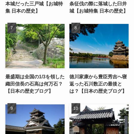
本城だった三戸城【お城特
条征伐の際に落城した臼井
集 日本の歴史】
城【お城特集 日本の歴史】
最盛期は全国の1/3を領した
徳川家康から豊臣秀吉へ寝
織田信長の石高は何万石？
返った石川数正の最後と
【日本の歴史ブログ】
は？【日本の歴史ブログ】