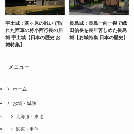
宇土城：関ヶ原の戦いで敗
長島城：長島一向一揆で織
れた西軍の将小西行長の居
田信長を長年苦しめた長島
城 宇土城【日本の歴史 お
城【お城特集 日本の歴史】
城特集】
メニュー
ホーム
お城・城跡
北海道・東北
関東・甲信