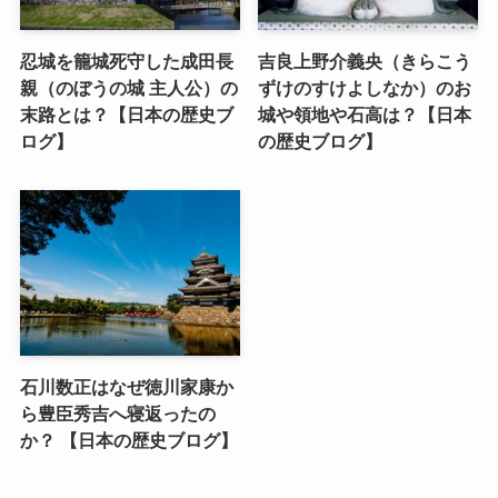
忍城を籠城死守した成田長
吉良上野介義央（きらこう
親（のぼうの城 主人公）の
ずけのすけよしなか）のお
末路とは？【日本の歴史ブ
城や領地や石高は？【日本
ログ】
の歴史ブログ】
石川数正はなぜ徳川家康か
ら豊臣秀吉へ寝返ったの
か？ 【日本の歴史ブログ】