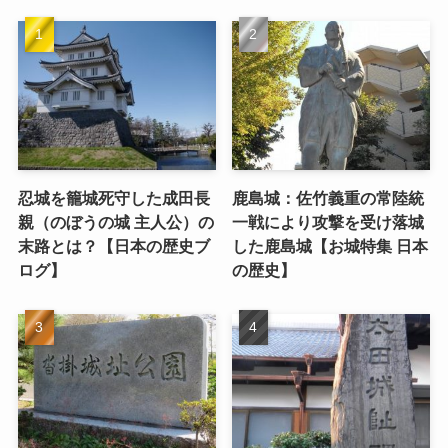
忍城を籠城死守した成田長
鹿島城：佐竹義重の常陸統
親（のぼうの城 主人公）の
一戦により攻撃を受け落城
末路とは？【日本の歴史ブ
した鹿島城【お城特集 日本
ログ】
の歴史】