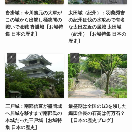
沓掛城：今川義元の大軍が
太田城（紀州）：羽柴秀吉
この城から出撃し桶狭間の
の紀州征伐の水攻めで有名
戦いで敗戦 沓掛城【お城特
な太田左近の居城 太田城
集 日本の歴史】
（紀州）【お城特集 日本の
歴史】
三戸城：南部信直が盛岡城
最盛期は全国の1/3を領した
へ居城を移すまで南部氏の
織田信長の石高は何万石？
本城だった三戸城【お城特
【日本の歴史ブログ】
集 日本の歴史】