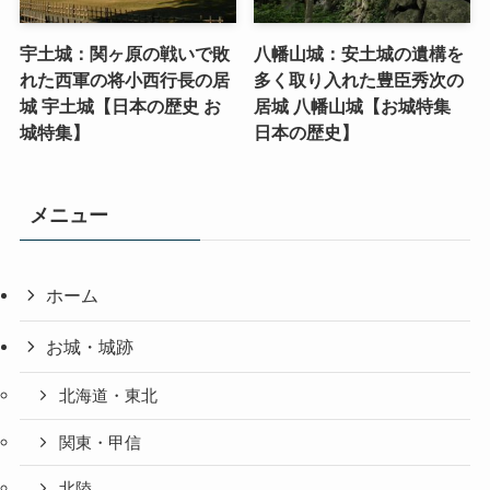
宇土城：関ヶ原の戦いで敗
八幡山城：安土城の遺構を
れた西軍の将小西行長の居
多く取り入れた豊臣秀次の
城 宇土城【日本の歴史 お
居城 八幡山城【お城特集
城特集】
日本の歴史】
メニュー
ホーム
お城・城跡
北海道・東北
関東・甲信
北陸