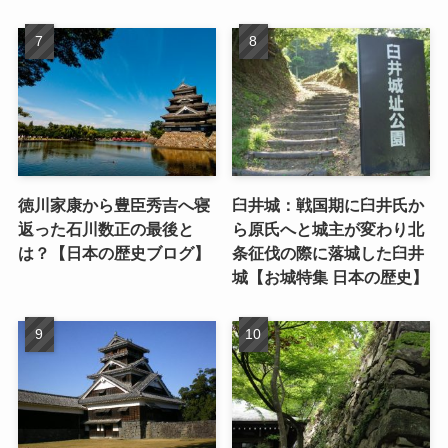
徳川家康から豊臣秀吉へ寝
臼井城：戦国期に臼井氏か
返った石川数正の最後と
ら原氏へと城主が変わり北
は？【日本の歴史ブログ】
条征伐の際に落城した臼井
城【お城特集 日本の歴史】