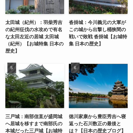
太田城（紀州）：羽柴秀吉
沓掛城：今川義元の大軍が
の紀州征伐の水攻めで有名
この城から出撃し桶狭間の
な太田左近の居城 太田城
戦いで敗戦 沓掛城【お城特
（紀州）【お城特集 日本の
集 日本の歴史】
歴史】
三戸城：南部信直が盛岡城
徳川家康から豊臣秀吉へ寝
へ居城を移すまで南部氏の
返った石川数正の最後と
本城だった三戸城【お城特
は？【日本の歴史ブログ】