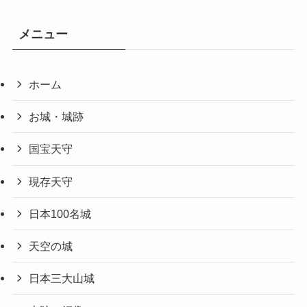
メニュー
ホーム
お城・城跡
国宝天守
現存天守
日本100名城
天空の城
日本三大山城