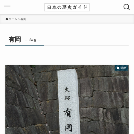
ホーム
有岡
有岡
– tag –
近畿