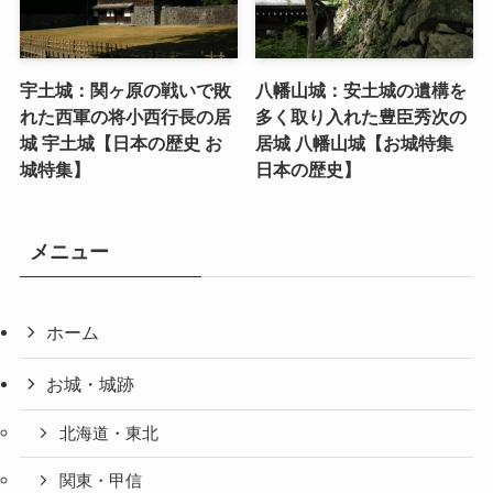
宇土城：関ヶ原の戦いで敗
八幡山城：安土城の遺構を
れた西軍の将小西行長の居
多く取り入れた豊臣秀次の
城 宇土城【日本の歴史 お
居城 八幡山城【お城特集
城特集】
日本の歴史】
メニュー
ホーム
お城・城跡
北海道・東北
関東・甲信