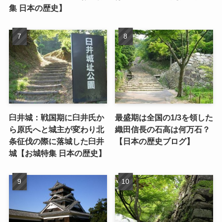
集 日本の歴史】
臼井城：戦国期に臼井氏か
最盛期は全国の1/3を領した
ら原氏へと城主が変わり北
織田信長の石高は何万石？
条征伐の際に落城した臼井
【日本の歴史ブログ】
城【お城特集 日本の歴史】