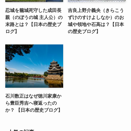
忍城を籠城死守した成田長
吉良上野介義央（きらこう
親（のぼうの城 主人公）の
ずけのすけよしなか）のお
末路とは？【日本の歴史ブ
城や領地や石高は？【日本
ログ】
の歴史ブログ】
石川数正はなぜ徳川家康か
ら豊臣秀吉へ寝返ったの
か？ 【日本の歴史ブログ】