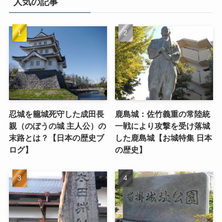
人気の記事
忍城を籠城死守した成田長
鹿島城：佐竹義重の常陸統
親（のぼうの城 主人公）の
一戦により攻撃を受け落城
末路とは？【日本の歴史ブ
した鹿島城【お城特集 日本
ログ】
の歴史】