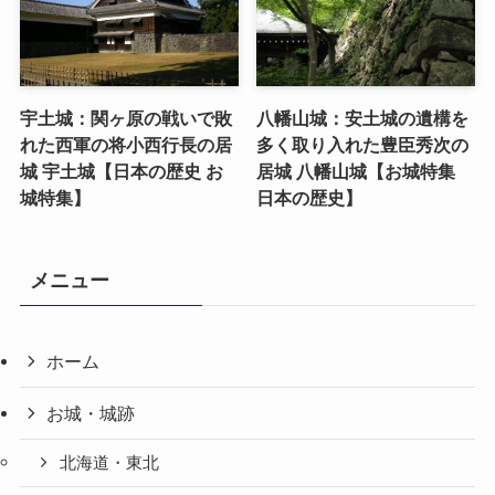
宇土城：関ヶ原の戦いで敗
八幡山城：安土城の遺構を
れた西軍の将小西行長の居
多く取り入れた豊臣秀次の
城 宇土城【日本の歴史 お
居城 八幡山城【お城特集
城特集】
日本の歴史】
メニュー
ホーム
お城・城跡
北海道・東北