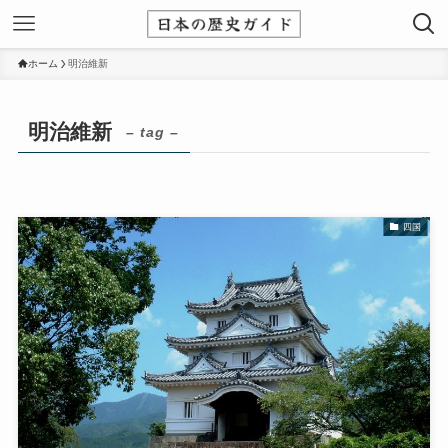
ホーム
明治維新
明治維新
– tag –
四国