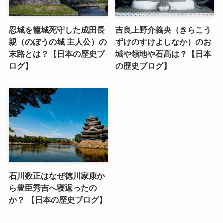
忍城を籠城死守した成田長
吉良上野介義央（きらこう
親（のぼうの城 主人公）の
ずけのすけよしなか）のお
末路とは？【日本の歴史ブ
城や領地や石高は？【日本
ログ】
の歴史ブログ】
石川数正はなぜ徳川家康か
ら豊臣秀吉へ寝返ったの
か？ 【日本の歴史ブログ】