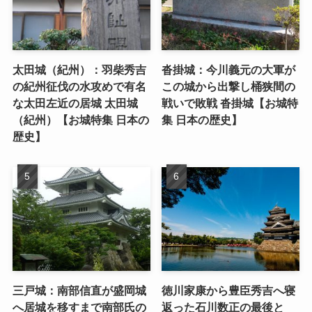
太田城（紀州）：羽柴秀吉
沓掛城：今川義元の大軍が
の紀州征伐の水攻めで有名
この城から出撃し桶狭間の
な太田左近の居城 太田城
戦いで敗戦 沓掛城【お城特
（紀州）【お城特集 日本の
集 日本の歴史】
歴史】
三戸城：南部信直が盛岡城
徳川家康から豊臣秀吉へ寝
へ居城を移すまで南部氏の
返った石川数正の最後と