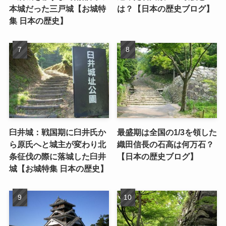
本城だった三戸城【お城特
は？【日本の歴史ブログ】
集 日本の歴史】
臼井城：戦国期に臼井氏か
最盛期は全国の1/3を領した
ら原氏へと城主が変わり北
織田信長の石高は何万石？
条征伐の際に落城した臼井
【日本の歴史ブログ】
城【お城特集 日本の歴史】