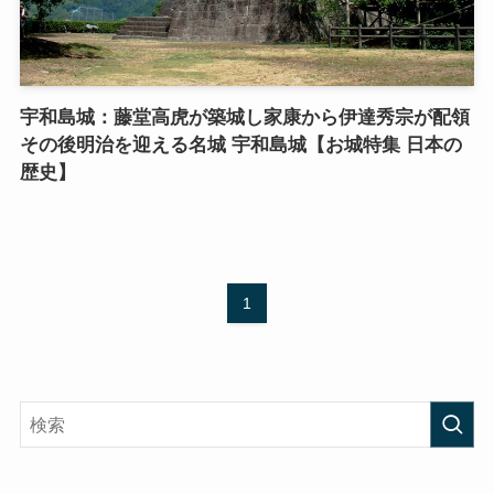
宇和島城：藤堂高虎が築城し家康から伊達秀宗が配領
その後明治を迎える名城 宇和島城【お城特集 日本の
歴史】
1