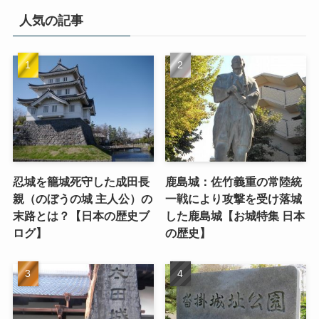
人気の記事
忍城を籠城死守した成田長
鹿島城：佐竹義重の常陸統
親（のぼうの城 主人公）の
一戦により攻撃を受け落城
末路とは？【日本の歴史ブ
した鹿島城【お城特集 日本
ログ】
の歴史】