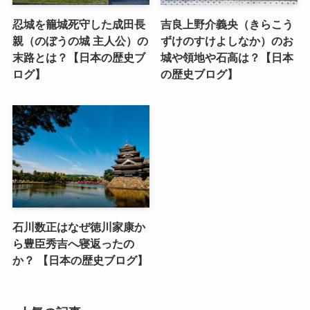
忍城を籠城死守した成田長
吉良上野介義央（きらこう
親（のぼうの城 主人公）の
ずけのすけよしなか）のお
末路とは？【日本の歴史ブ
城や領地や石高は？【日本
ログ】
の歴史ブログ】
石川数正はなぜ徳川家康か
ら豊臣秀吉へ寝返ったの
か？ 【日本の歴史ブログ】