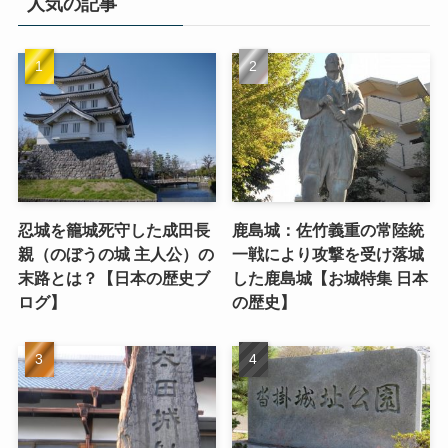
人気の記事
忍城を籠城死守した成田長
鹿島城：佐竹義重の常陸統
親（のぼうの城 主人公）の
一戦により攻撃を受け落城
末路とは？【日本の歴史ブ
した鹿島城【お城特集 日本
ログ】
の歴史】