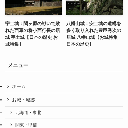
宇土城：関ヶ原の戦いで敗
八幡山城：安土城の遺構を
れた西軍の将小西行長の居
多く取り入れた豊臣秀次の
城 宇土城【日本の歴史 お
居城 八幡山城【お城特集
城特集】
日本の歴史】
メニュー
ホーム
お城・城跡
北海道・東北
関東・甲信