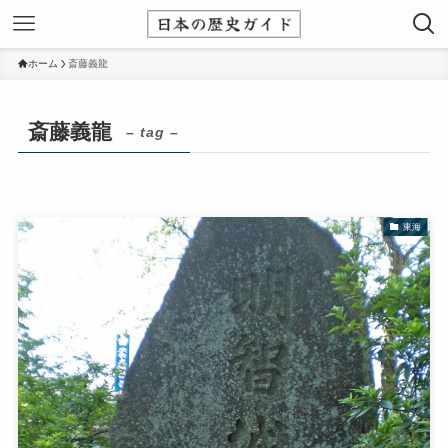
ホーム
斎藤義龍
斎藤義龍
– tag –
東海