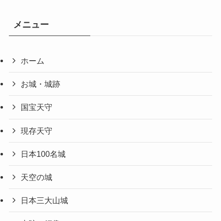
メニュー
ホーム
お城・城跡
国宝天守
現存天守
日本100名城
天空の城
日本三大山城