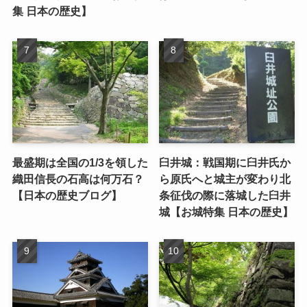
集 日本の歴史】
最盛期は全国の1/3を領した
臼井城：戦国期に臼井氏か
織田信長の石高は何万石？
ら原氏へと城主が変わり北
【日本の歴史ブログ】
条征伐の際に落城した臼井
城【お城特集 日本の歴史】