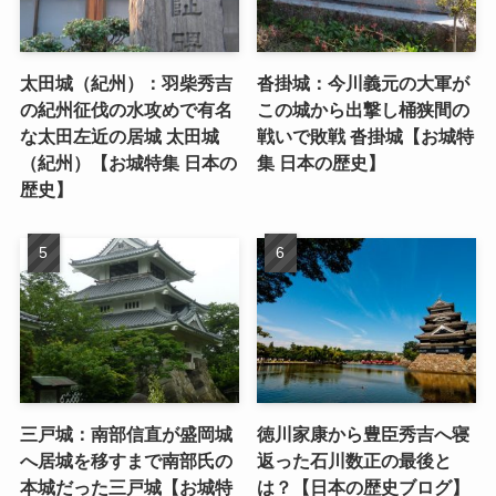
太田城（紀州）：羽柴秀吉
沓掛城：今川義元の大軍が
の紀州征伐の水攻めで有名
この城から出撃し桶狭間の
な太田左近の居城 太田城
戦いで敗戦 沓掛城【お城特
（紀州）【お城特集 日本の
集 日本の歴史】
歴史】
三戸城：南部信直が盛岡城
徳川家康から豊臣秀吉へ寝
へ居城を移すまで南部氏の
返った石川数正の最後と
本城だった三戸城【お城特
は？【日本の歴史ブログ】