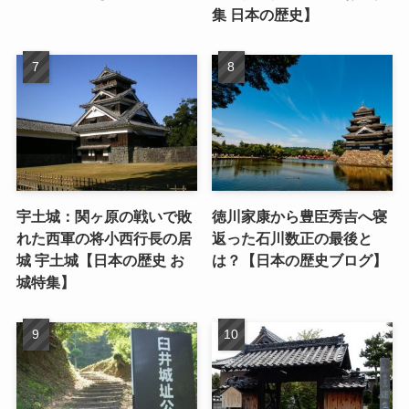
集 日本の歴史】
宇土城：関ヶ原の戦いで敗
徳川家康から豊臣秀吉へ寝
れた西軍の将小西行長の居
返った石川数正の最後と
城 宇土城【日本の歴史 お
は？【日本の歴史ブログ】
城特集】