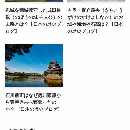
忍城を籠城死守した成田長
吉良上野介義央（きらこう
親（のぼうの城 主人公）の
ずけのすけよしなか）のお
末路とは？【日本の歴史ブ
城や領地や石高は？【日本
ログ】
の歴史ブログ】
石川数正はなぜ徳川家康か
ら豊臣秀吉へ寝返ったの
か？ 【日本の歴史ブログ】