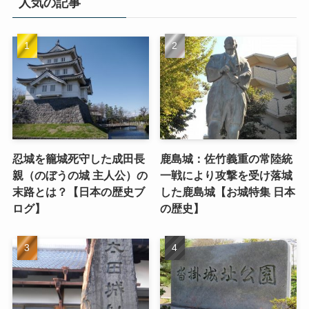
人気の記事
忍城を籠城死守した成田長
鹿島城：佐竹義重の常陸統
親（のぼうの城 主人公）の
一戦により攻撃を受け落城
末路とは？【日本の歴史ブ
した鹿島城【お城特集 日本
ログ】
の歴史】