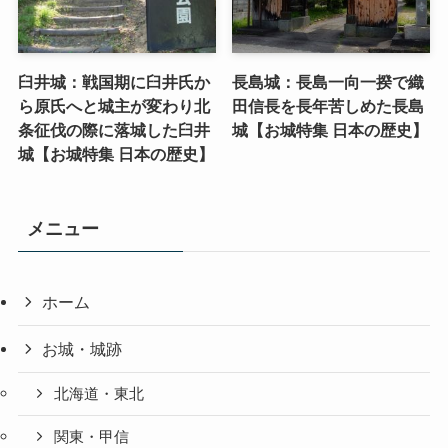
臼井城：戦国期に臼井氏か
長島城：長島一向一揆で織
ら原氏へと城主が変わり北
田信長を長年苦しめた長島
条征伐の際に落城した臼井
城【お城特集 日本の歴史】
城【お城特集 日本の歴史】
メニュー
ホーム
お城・城跡
北海道・東北
関東・甲信