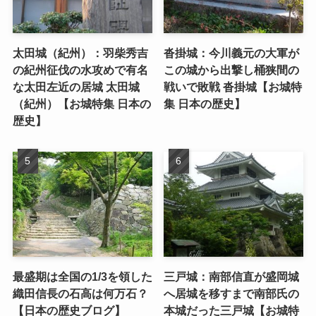
太田城（紀州）：羽柴秀吉
沓掛城：今川義元の大軍が
の紀州征伐の水攻めで有名
この城から出撃し桶狭間の
な太田左近の居城 太田城
戦いで敗戦 沓掛城【お城特
（紀州）【お城特集 日本の
集 日本の歴史】
歴史】
最盛期は全国の1/3を領した
三戸城：南部信直が盛岡城
織田信長の石高は何万石？
へ居城を移すまで南部氏の
【日本の歴史ブログ】
本城だった三戸城【お城特