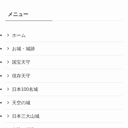
メニュー
ホーム
お城・城跡
国宝天守
現存天守
日本100名城
天空の城
日本三大山城