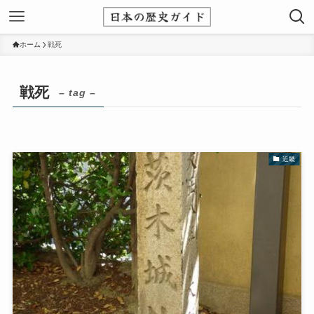
ホーム
戦死
戦死
– tag –
近畿