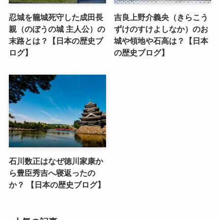
忍城を籠城死守した成田長
吉良上野介義央（きらこう
親（のぼうの城 主人公）の
ずけのすけよしなか）のお
末路とは？【日本の歴史ブ
城や領地や石高は？【日本
ログ】
の歴史ブログ】
石川数正はなぜ徳川家康か
ら豊臣秀吉へ寝返ったの
か？ 【日本の歴史ブログ】