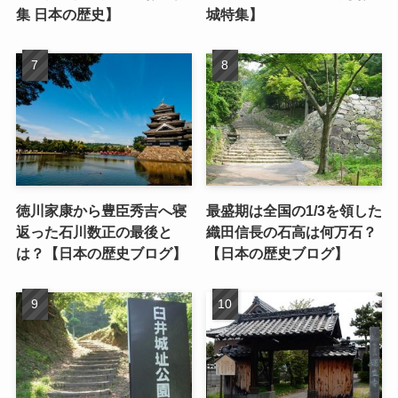
集 日本の歴史】
城特集】
徳川家康から豊臣秀吉へ寝
最盛期は全国の1/3を領した
返った石川数正の最後と
織田信長の石高は何万石？
は？【日本の歴史ブログ】
【日本の歴史ブログ】