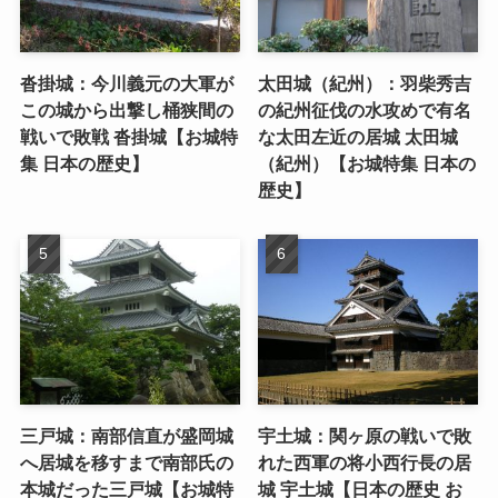
沓掛城：今川義元の大軍が
太田城（紀州）：羽柴秀吉
この城から出撃し桶狭間の
の紀州征伐の水攻めで有名
戦いで敗戦 沓掛城【お城特
な太田左近の居城 太田城
集 日本の歴史】
（紀州）【お城特集 日本の
歴史】
三戸城：南部信直が盛岡城
宇土城：関ヶ原の戦いで敗
へ居城を移すまで南部氏の
れた西軍の将小西行長の居
本城だった三戸城【お城特
城 宇土城【日本の歴史 お