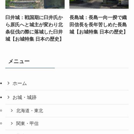
臼井城：戦国期に臼井氏か
長島城：長島一向一揆で織
ら原氏へと城主が変わり北
田信長を長年苦しめた長島
条征伐の際に落城した臼井
城【お城特集 日本の歴史】
城【お城特集 日本の歴史】
メニュー
ホーム
お城・城跡
北海道・東北
関東・甲信