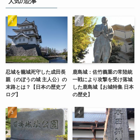
人気の記事
忍城を籠城死守した成田長
鹿島城：佐竹義重の常陸統
親（のぼうの城 主人公）の
一戦により攻撃を受け落城
末路とは？【日本の歴史ブ
した鹿島城【お城特集 日本
ログ】
の歴史】