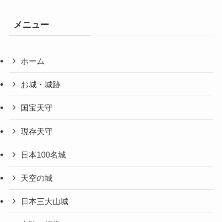
メニュー
ホーム
お城・城跡
国宝天守
現存天守
日本100名城
天空の城
日本三大山城