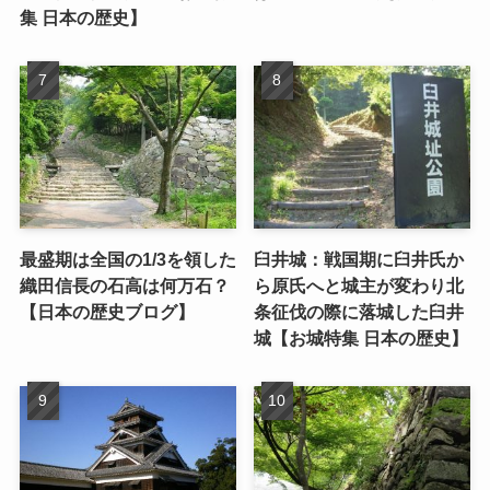
集 日本の歴史】
最盛期は全国の1/3を領した
臼井城：戦国期に臼井氏か
織田信長の石高は何万石？
ら原氏へと城主が変わり北
【日本の歴史ブログ】
条征伐の際に落城した臼井
城【お城特集 日本の歴史】