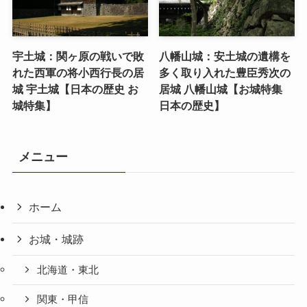
宇土城：関ヶ原の戦いで敗
八幡山城：安土城の遺構を
れた西軍の将小西行長の居
多く取り入れた豊臣秀次の
城 宇土城【日本の歴史 お
居城 八幡山城【お城特集
城特集】
日本の歴史】
メニュー
ホーム
お城・城跡
北海道・東北
関東・甲信