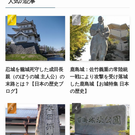
人気の記事
忍城を籠城死守した成田長
鹿島城：佐竹義重の常陸統
親（のぼうの城 主人公）の
一戦により攻撃を受け落城
末路とは？【日本の歴史ブ
した鹿島城【お城特集 日本
ログ】
の歴史】