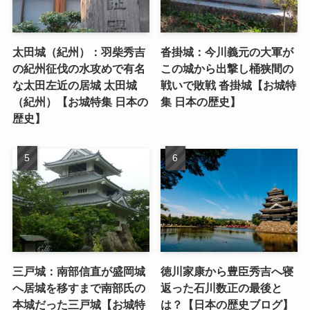
太田城（紀州）：羽柴秀吉
沓掛城：今川義元の大軍が
の紀州征伐の水攻めで有名
この城から出撃し桶狭間の
な太田左近の居城 太田城
戦いで敗戦 沓掛城【お城特
（紀州）【お城特集 日本の
集 日本の歴史】
歴史】
三戸城：南部信直が盛岡城
徳川家康から豊臣秀吉へ寝
へ居城を移すまで南部氏の
返った石川数正の最後と
本城だった三戸城【お城特
は？【日本の歴史ブログ】