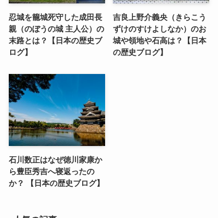
忍城を籠城死守した成田長
吉良上野介義央（きらこう
親（のぼうの城 主人公）の
ずけのすけよしなか）のお
末路とは？【日本の歴史ブ
城や領地や石高は？【日本
ログ】
の歴史ブログ】
石川数正はなぜ徳川家康か
ら豊臣秀吉へ寝返ったの
か？ 【日本の歴史ブログ】