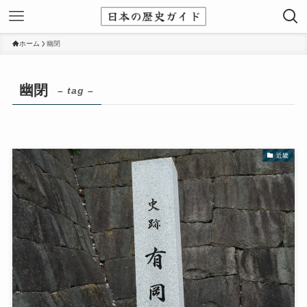
ホーム
幽閉
幽閉
– tag –
近畿