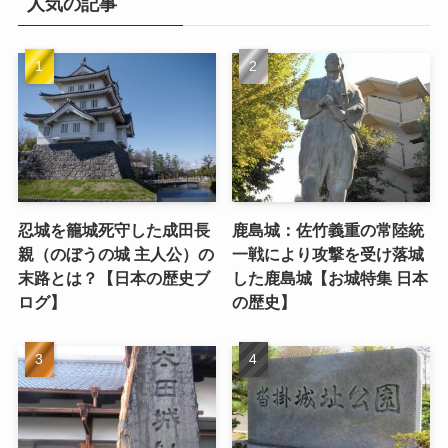
人気の記事
忍城を籠城死守した成田長
鹿島城：佐竹義重の常陸統
親（のぼうの城 主人公）の
一戦により攻撃を受け落城
末路とは？【日本の歴史ブ
した鹿島城【お城特集 日本
ログ】
の歴史】