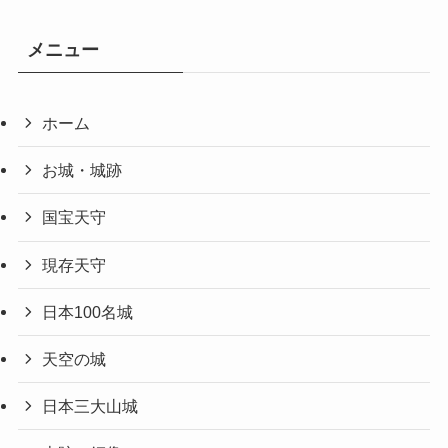
メニュー
ホーム
お城・城跡
国宝天守
現存天守
日本100名城
天空の城
日本三大山城