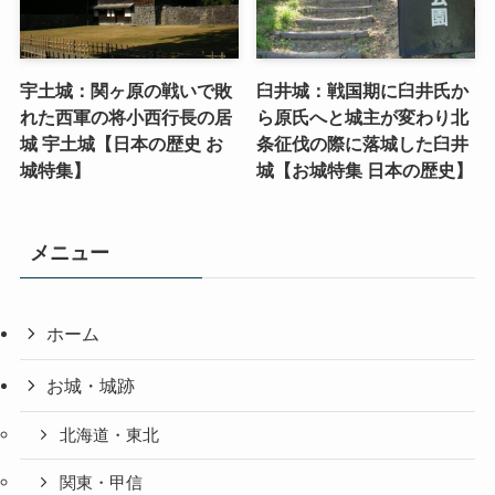
宇土城：関ヶ原の戦いで敗
臼井城：戦国期に臼井氏か
れた西軍の将小西行長の居
ら原氏へと城主が変わり北
城 宇土城【日本の歴史 お
条征伐の際に落城した臼井
城特集】
城【お城特集 日本の歴史】
メニュー
ホーム
お城・城跡
北海道・東北
関東・甲信