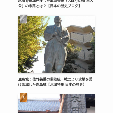
忍城を籠城死守した成田長親（のぼうの城 主人
公）の末路とは？【日本の歴史ブログ】
鹿島城：佐竹義重の常陸統一戦により攻撃を受
け落城した鹿島城【お城特集 日本の歴史】