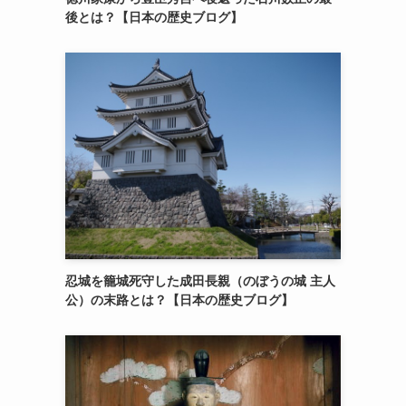
後とは？【日本の歴史ブログ】
忍城を籠城死守した成田長親（のぼうの城 主人
公）の末路とは？【日本の歴史ブログ】