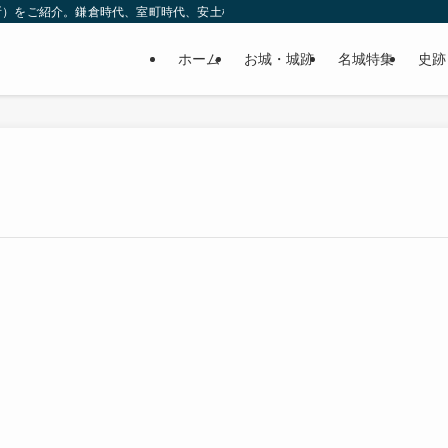
所）をご紹介。鎌倉時代、室町時代、安土桃山時代（戦国時代）、江戸時代と幅広
ホーム
お城・城跡
名城特集
史跡