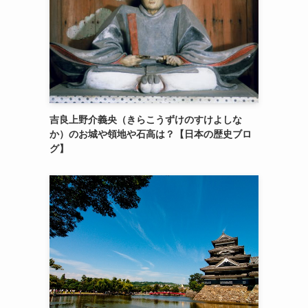
吉良上野介義央（きらこうずけのすけよしな
か）のお城や領地や石高は？【日本の歴史ブロ
グ】