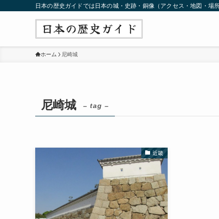
日本の歴史ガイドでは日本の城・史跡・銅像（アクセス・地図・場
ホーム
尼崎城
尼崎城
– tag –
近畿