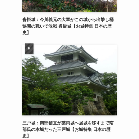
沓掛城：今川義元の大軍がこの城から出撃し桶
狭間の戦いで敗戦 沓掛城【お城特集 日本の歴
史】
三戸城：南部信直が盛岡城へ居城を移すまで南
部氏の本城だった三戸城【お城特集 日本の歴
史】