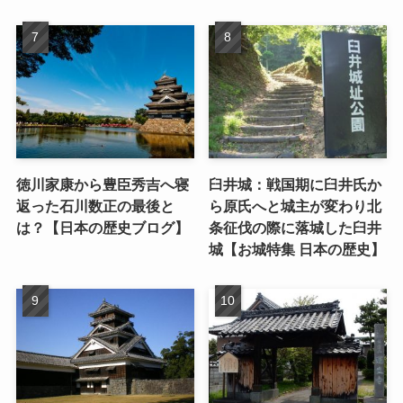
徳川家康から豊臣秀吉へ寝
臼井城：戦国期に臼井氏か
返った石川数正の最後と
ら原氏へと城主が変わり北
は？【日本の歴史ブログ】
条征伐の際に落城した臼井
城【お城特集 日本の歴史】