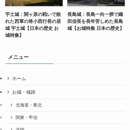
宇土城：関ヶ原の戦いで敗
長島城：長島一向一揆で織
れた西軍の将小西行長の居
田信長を長年苦しめた長島
城 宇土城【日本の歴史 お
城【お城特集 日本の歴史】
城特集】
メニュー
ホーム
お城・城跡
北海道・東北
関東・甲信
北陸