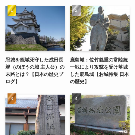
忍城を籠城死守した成田長
鹿島城：佐竹義重の常陸統
親（のぼうの城 主人公）の
一戦により攻撃を受け落城
末路とは？【日本の歴史ブ
した鹿島城【お城特集 日本
ログ】
の歴史】