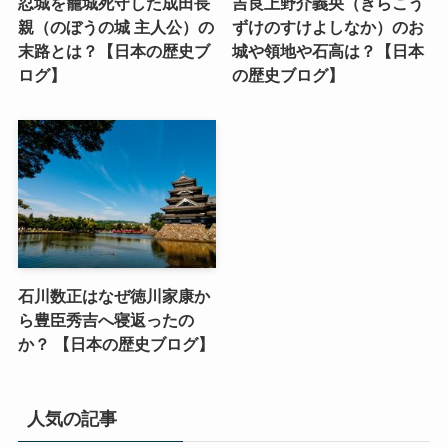
忍城を籠城死守した成田長
吉良上野介義央（きらこう
親（のぼうの城 主人公）の
ずけのすけよしなか）のお
末路とは？【日本の歴史ブ
城や領地や石高は？【日本
ログ】
の歴史ブログ】
石川数正はなぜ徳川家康か
ら豊臣秀吉へ寝返ったの
か？ 【日本の歴史ブログ】
人気の記事