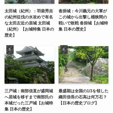
太田城（紀州）：羽柴秀吉
沓掛城：今川義元の大軍が
の紀州征伐の水攻めで有名
この城から出撃し桶狭間の
な太田左近の居城 太田城
戦いで敗戦 沓掛城【お城特
（紀州）【お城特集 日本の
集 日本の歴史】
歴史】
三戸城：南部信直が盛岡城
最盛期は全国の1/3を領した
へ居城を移すまで南部氏の
織田信長の石高は何万石？
本城だった三戸城【お城特
【日本の歴史ブログ】
集 日本の歴史】