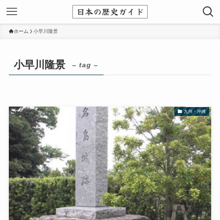
ホーム
小早川隆景
小早川隆景
– tag –
九州・沖縄