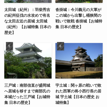
太田城（紀州）：羽柴秀吉
沓掛城：今川義元の大軍が
の紀州征伐の水攻めで有名
この城から出撃し桶狭間の
な太田左近の居城 太田城
戦いで敗戦 沓掛城【お城特
（紀州）【お城特集 日本の
集 日本の歴史】
歴史】
三戸城：南部信直が盛岡城
宇土城：関ヶ原の戦いで敗
へ居城を移すまで南部氏の
れた西軍の将小西行長の居
本城だった三戸城【お城特
城 宇土城【日本の歴史 お
集 日本の歴史】
城特集】