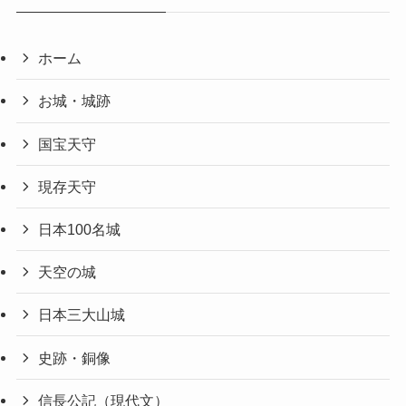
ホーム
お城・城跡
国宝天守
現存天守
日本100名城
天空の城
日本三大山城
史跡・銅像
信長公記（現代文）