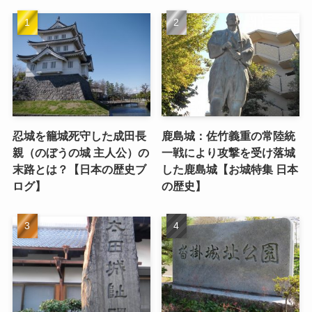
忍城を籠城死守した成田長
鹿島城：佐竹義重の常陸統
親（のぼうの城 主人公）の
一戦により攻撃を受け落城
末路とは？【日本の歴史ブ
した鹿島城【お城特集 日本
ログ】
の歴史】