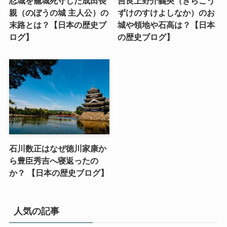
忍城を籠城死守した成田長
吉良上野介義央（きらこう
親（のぼうの城 主人公）の
ずけのすけよしなか）のお
末路とは？【日本の歴史ブ
城や領地や石高は？【日本
ログ】
の歴史ブログ】
石川数正はなぜ徳川家康か
ら豊臣秀吉へ寝返ったの
か？ 【日本の歴史ブログ】
人気の記事