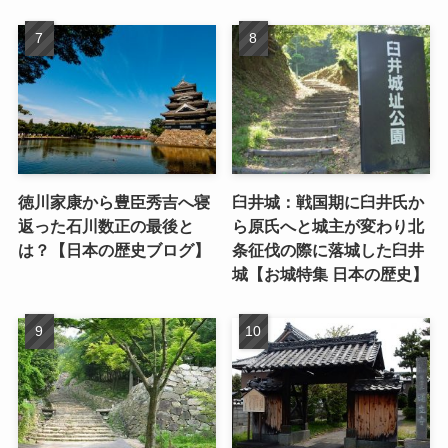
徳川家康から豊臣秀吉へ寝
臼井城：戦国期に臼井氏か
返った石川数正の最後と
ら原氏へと城主が変わり北
は？【日本の歴史ブログ】
条征伐の際に落城した臼井
城【お城特集 日本の歴史】