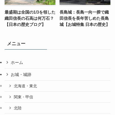
最盛期は全国の1/3を領した
長島城：長島一向一揆で織
織田信長の石高は何万石？
田信長を長年苦しめた長島
【日本の歴史ブログ】
城【お城特集 日本の歴史】
メニュー
ホーム
お城・城跡
北海道・東北
関東・甲信
北陸