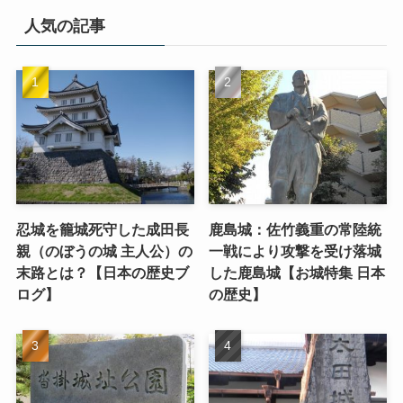
人気の記事
忍城を籠城死守した成田長
鹿島城：佐竹義重の常陸統
親（のぼうの城 主人公）の
一戦により攻撃を受け落城
末路とは？【日本の歴史ブ
した鹿島城【お城特集 日本
ログ】
の歴史】