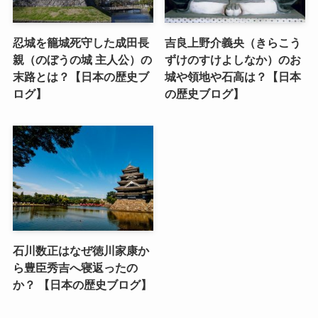
忍城を籠城死守した成田長
吉良上野介義央（きらこう
親（のぼうの城 主人公）の
ずけのすけよしなか）のお
末路とは？【日本の歴史ブ
城や領地や石高は？【日本
ログ】
の歴史ブログ】
石川数正はなぜ徳川家康か
ら豊臣秀吉へ寝返ったの
か？ 【日本の歴史ブログ】