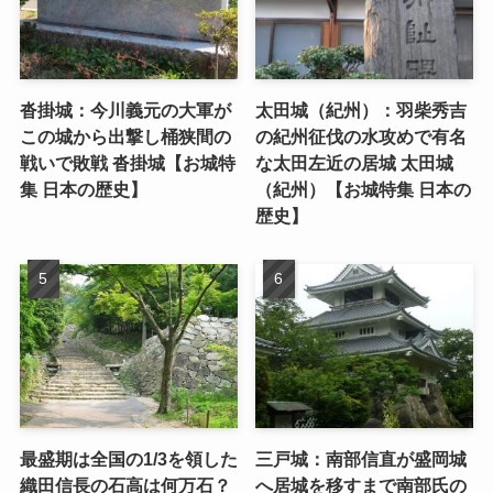
沓掛城：今川義元の大軍が
太田城（紀州）：羽柴秀吉
この城から出撃し桶狭間の
の紀州征伐の水攻めで有名
戦いで敗戦 沓掛城【お城特
な太田左近の居城 太田城
集 日本の歴史】
（紀州）【お城特集 日本の
歴史】
最盛期は全国の1/3を領した
三戸城：南部信直が盛岡城
織田信長の石高は何万石？
へ居城を移すまで南部氏の