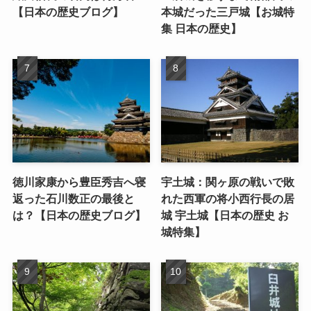
【日本の歴史ブログ】
本城だった三戸城【お城特
集 日本の歴史】
徳川家康から豊臣秀吉へ寝
宇土城：関ヶ原の戦いで敗
返った石川数正の最後と
れた西軍の将小西行長の居
は？【日本の歴史ブログ】
城 宇土城【日本の歴史 お
城特集】