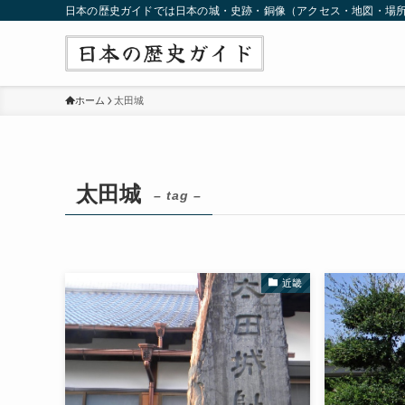
日本の歴史ガイドでは日本の城・史跡・銅像（アクセス・地図・場
ホーム
太田城
太田城
– tag –
近畿