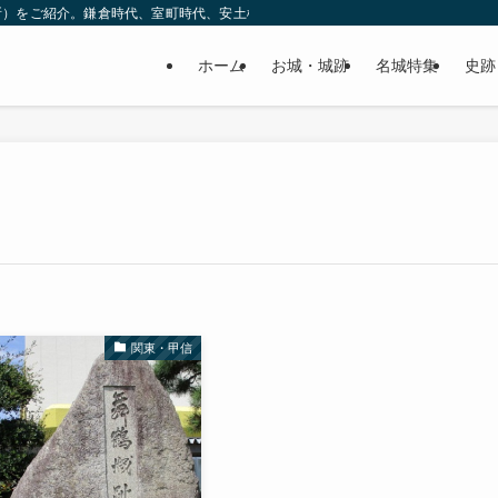
所）をご紹介。鎌倉時代、室町時代、安土桃山時代（戦国時代）、江戸時代と幅広
ホーム
お城・城跡
名城特集
史跡
関東・甲信