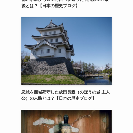
後とは？【日本の歴史ブログ】
忍城を籠城死守した成田長親（のぼうの城 主人
公）の末路とは？【日本の歴史ブログ】