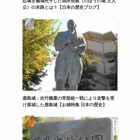
忍城を籠城死守した成田長親（のぼうの城 主人
公）の末路とは？【日本の歴史ブログ】
鹿島城：佐竹義重の常陸統一戦により攻撃を受
け落城した鹿島城【お城特集 日本の歴史】