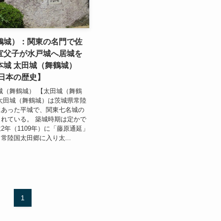
鶴城）：関東の名門で佐
宜父子が水戸城へ居城を
本城 太田城（舞鶴城）
 日本の歴史】
城（舞鶴城） 【太田城（舞鶴
太田城（舞鶴城）は茨城県常陸
にあった平城で、関東七名城の
れている。 築城時期は定かで
2年（1109年）に「藤原通延」
常陸国太田郷に入り太...
1