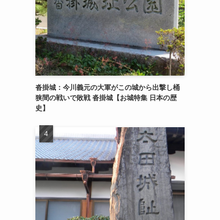
沓掛城：今川義元の大軍がこの城から出撃し桶
狭間の戦いで敗戦 沓掛城【お城特集 日本の歴
史】