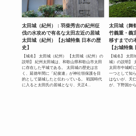
太田城（紀州）：羽柴秀吉の紀州征
太田城（舞
伐の水攻めで有名な太田左近の居城
竹義重・義
太田城（紀州）【お城特集 日本の歴
移すまでの
史】
【お城特集
【城名】 太田城（紀州） 【太田城（紀州）の
【城名】 太田
説明】 紀州太田城は、和歌山県和歌山市太田
城）の説明】 
に存在した平城である。 太田城の歴史は古
太田市中城町
く、延徳年間に「紀俊連」が神社領保護を目
一つとして知ら
的として築城したと伝わっている。 戦国時代
はないが、天仁
に入ると太田氏の居城となり、天正4...
が、下野国から