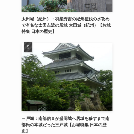
太田城（紀州）：羽柴秀吉の紀州征伐の水攻め
で有名な太田左近の居城 太田城（紀州）【お城
特集 日本の歴史】
三戸城：南部信直が盛岡城へ居城を移すまで南
部氏の本城だった三戸城【お城特集 日本の歴
史】