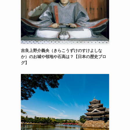
吉良上野介義央（きらこうずけのすけよしな
か）のお城や領地や石高は？【日本の歴史ブロ
グ】