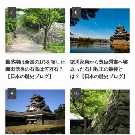
最盛期は全国の1/3を領した
徳川家康から豊臣秀吉へ寝
織田信長の石高は何万石？
返った石川数正の最後と
【日本の歴史ブログ】
は？【日本の歴史ブログ】