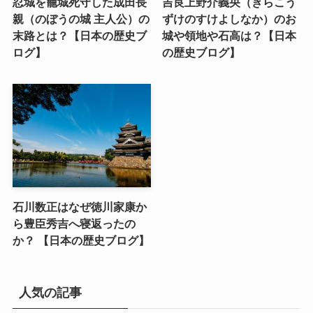
忍城を籠城死守した成田長
吉良上野介義央（きらこう
親（のぼうの城 主人公）の
ずけのすけよしなか）のお
末路とは？【日本の歴史ブ
城や領地や石高は？【日本
ログ】
の歴史ブログ】
石川数正はなぜ徳川家康か
ら豊臣秀吉へ寝返ったの
か？ 【日本の歴史ブログ】
人気の記事