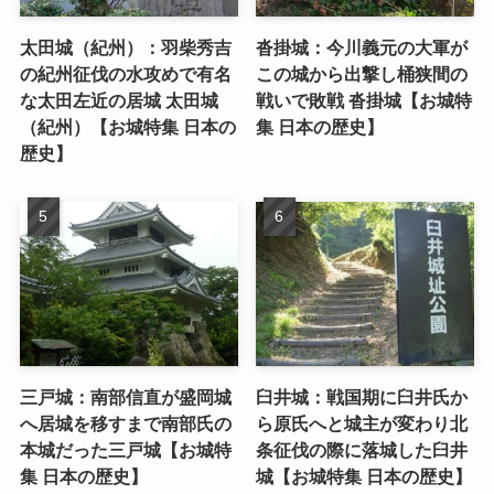
太田城（紀州）：羽柴秀吉
沓掛城：今川義元の大軍が
の紀州征伐の水攻めで有名
この城から出撃し桶狭間の
な太田左近の居城 太田城
戦いで敗戦 沓掛城【お城特
（紀州）【お城特集 日本の
集 日本の歴史】
歴史】
三戸城：南部信直が盛岡城
臼井城：戦国期に臼井氏か
へ居城を移すまで南部氏の
ら原氏へと城主が変わり北
本城だった三戸城【お城特
条征伐の際に落城した臼井
集 日本の歴史】
城【お城特集 日本の歴史】