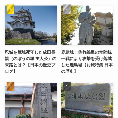
忍城を籠城死守した成田長
鹿島城：佐竹義重の常陸統
親（のぼうの城 主人公）の
一戦により攻撃を受け落城
末路とは？【日本の歴史ブ
した鹿島城【お城特集 日本
ログ】
の歴史】