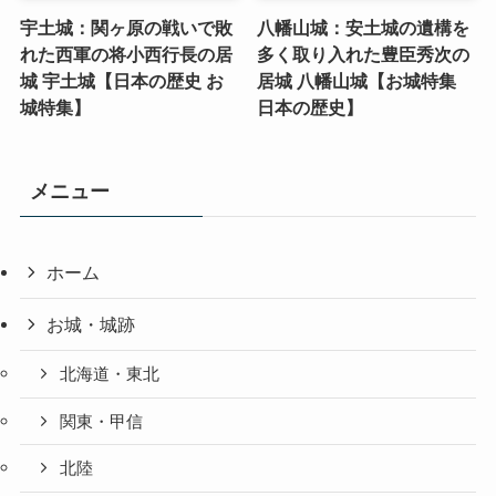
宇土城：関ヶ原の戦いで敗
八幡山城：安土城の遺構を
れた西軍の将小西行長の居
多く取り入れた豊臣秀次の
城 宇土城【日本の歴史 お
居城 八幡山城【お城特集
城特集】
日本の歴史】
メニュー
ホーム
お城・城跡
北海道・東北
関東・甲信
北陸