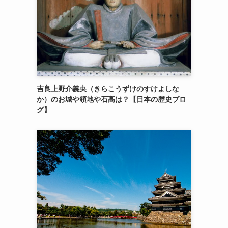
吉良上野介義央（きらこうずけのすけよしな
か）のお城や領地や石高は？【日本の歴史ブロ
グ】