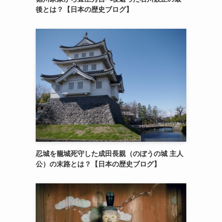
後とは？【日本の歴史ブログ】
忍城を籠城死守した成田長親（のぼうの城 主人
公）の末路とは？【日本の歴史ブログ】