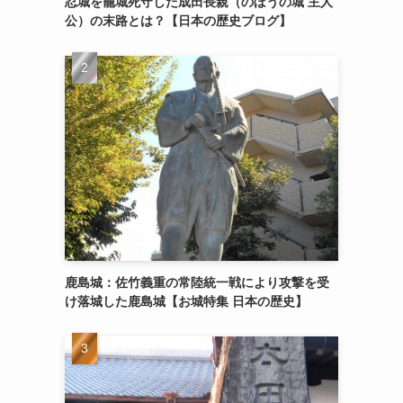
忍城を籠城死守した成田長親（のぼうの城 主人
公）の末路とは？【日本の歴史ブログ】
鹿島城：佐竹義重の常陸統一戦により攻撃を受
け落城した鹿島城【お城特集 日本の歴史】