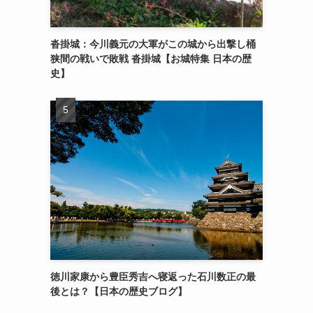
沓掛城：今川義元の大軍がこの城から出撃し桶
狭間の戦いで敗戦 沓掛城【お城特集 日本の歴
史】
徳川家康から豊臣秀吉へ寝返った石川数正の最
後とは？【日本の歴史ブログ】