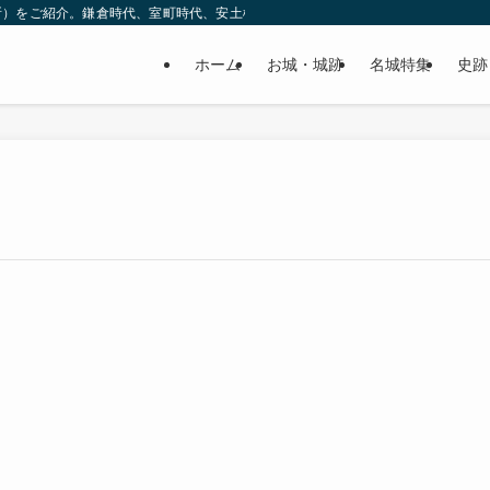
所）をご紹介。鎌倉時代、室町時代、安土桃山時代（戦国時代）、江戸時代と幅広
ホーム
お城・城跡
名城特集
史跡