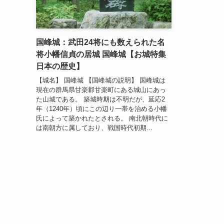
国峰城：武田24将にも数えられた名
将小幡信貞の居城 国峰城【お城特集
日本の歴史】
【城名】 国峰城 【国峰城の説明】 国峰城は
現在の群馬県甘楽郡甘楽町にある城山にあっ
た山城である。 築城時期は不明だが、延応2
年（1240年）頃にこの辺り一帯を治める小幡
氏によって築かれたとされる。 南北朝時代に
は南朝方に属しており、戦国時代初期...