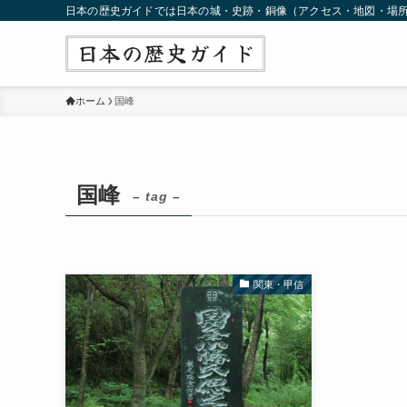
日本の歴史ガイドでは日本の城・史跡・銅像（アクセス・地図・場
ホーム
国峰
国峰
– tag –
関東・甲信