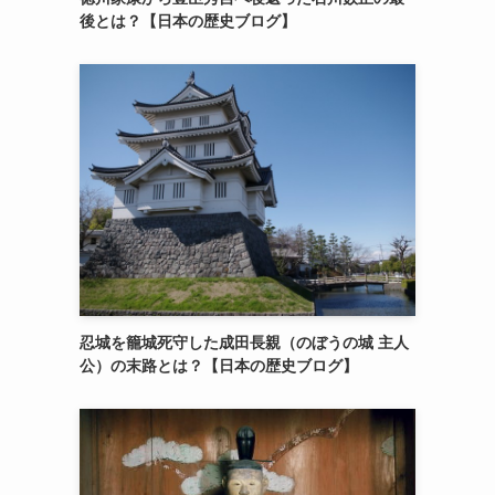
後とは？【日本の歴史ブログ】
忍城を籠城死守した成田長親（のぼうの城 主人
公）の末路とは？【日本の歴史ブログ】