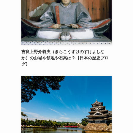
吉良上野介義央（きらこうずけのすけよしな
か）のお城や領地や石高は？【日本の歴史ブロ
グ】