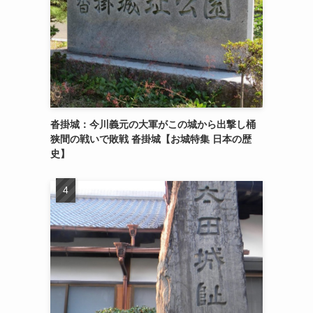
沓掛城：今川義元の大軍がこの城から出撃し桶
狭間の戦いで敗戦 沓掛城【お城特集 日本の歴
史】