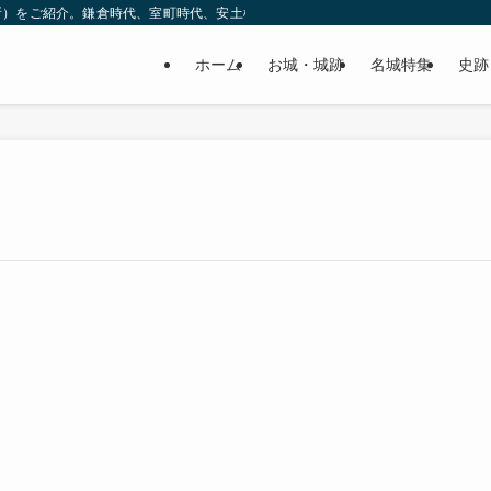
所）をご紹介。鎌倉時代、室町時代、安土桃山時代（戦国時代）、江戸時代と幅広
ホーム
お城・城跡
名城特集
史跡