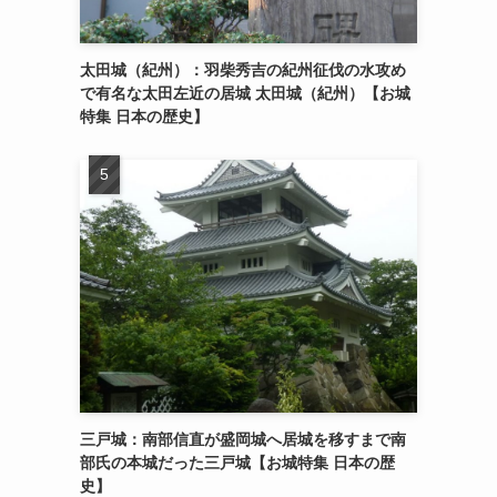
太田城（紀州）：羽柴秀吉の紀州征伐の水攻め
で有名な太田左近の居城 太田城（紀州）【お城
特集 日本の歴史】
三戸城：南部信直が盛岡城へ居城を移すまで南
部氏の本城だった三戸城【お城特集 日本の歴
史】