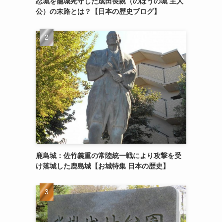
忍城を籠城死守した成田長親（のぼうの城 主人
公）の末路とは？【日本の歴史ブログ】
鹿島城：佐竹義重の常陸統一戦により攻撃を受
け落城した鹿島城【お城特集 日本の歴史】