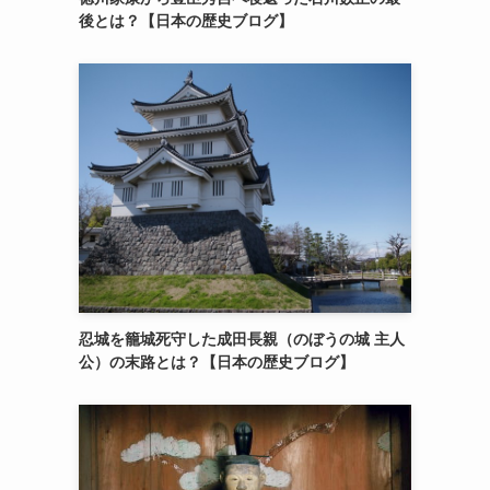
後とは？【日本の歴史ブログ】
忍城を籠城死守した成田長親（のぼうの城 主人
公）の末路とは？【日本の歴史ブログ】