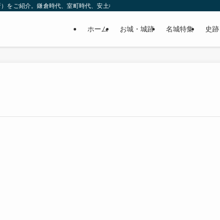
所）をご紹介。鎌倉時代、室町時代、安土桃山時代（戦国時代）、江戸時代と幅広
ホーム
お城・城跡
名城特集
史跡