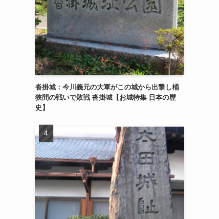
沓掛城：今川義元の大軍がこの城から出撃し桶
狭間の戦いで敗戦 沓掛城【お城特集 日本の歴
史】