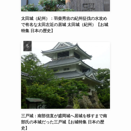
太田城（紀州）：羽柴秀吉の紀州征伐の水攻め
で有名な太田左近の居城 太田城（紀州）【お城
特集 日本の歴史】
三戸城：南部信直が盛岡城へ居城を移すまで南
部氏の本城だった三戸城【お城特集 日本の歴
史】