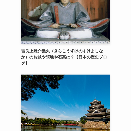
吉良上野介義央（きらこうずけのすけよしな
か）のお城や領地や石高は？【日本の歴史ブロ
グ】