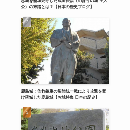
忍城を籠城死守した成田長親（のぼうの城 主人
公）の末路とは？【日本の歴史ブログ】
鹿島城：佐竹義重の常陸統一戦により攻撃を受
け落城した鹿島城【お城特集 日本の歴史】