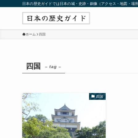
日本の歴史ガイドでは日本の城・史跡・銅像（アクセス・地図・場
ホーム
四国
四国
– tag –
四国