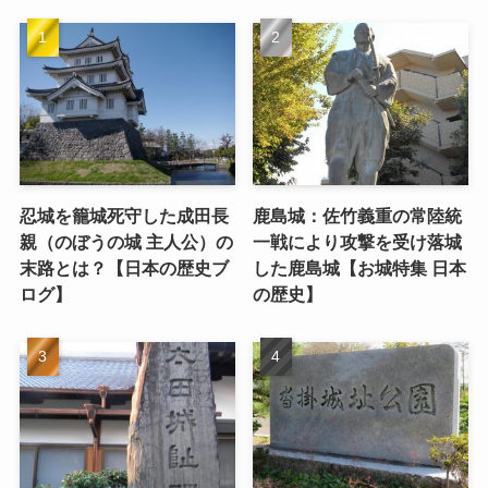
忍城を籠城死守した成田長
鹿島城：佐竹義重の常陸統
親（のぼうの城 主人公）の
一戦により攻撃を受け落城
末路とは？【日本の歴史ブ
した鹿島城【お城特集 日本
ログ】
の歴史】