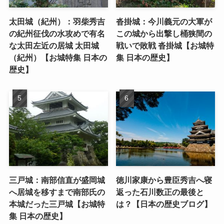
太田城（紀州）：羽柴秀吉
沓掛城：今川義元の大軍が
の紀州征伐の水攻めで有名
この城から出撃し桶狭間の
な太田左近の居城 太田城
戦いで敗戦 沓掛城【お城特
（紀州）【お城特集 日本の
集 日本の歴史】
歴史】
三戸城：南部信直が盛岡城
徳川家康から豊臣秀吉へ寝
へ居城を移すまで南部氏の
返った石川数正の最後と
本城だった三戸城【お城特
は？【日本の歴史ブログ】
集 日本の歴史】