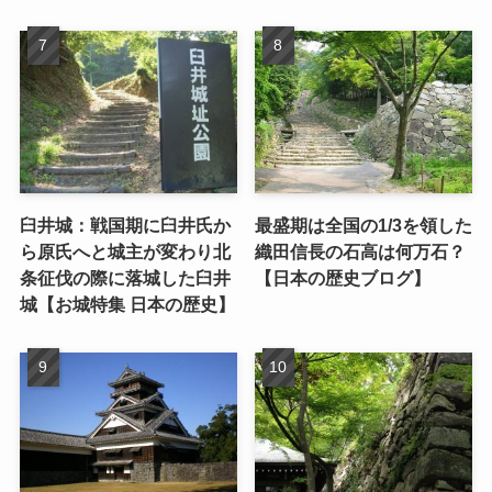
臼井城：戦国期に臼井氏か
最盛期は全国の1/3を領した
ら原氏へと城主が変わり北
織田信長の石高は何万石？
条征伐の際に落城した臼井
【日本の歴史ブログ】
城【お城特集 日本の歴史】