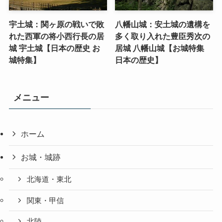
宇土城：関ヶ原の戦いで敗
八幡山城：安土城の遺構を
れた西軍の将小西行長の居
多く取り入れた豊臣秀次の
城 宇土城【日本の歴史 お
居城 八幡山城【お城特集
城特集】
日本の歴史】
メニュー
ホーム
お城・城跡
北海道・東北
関東・甲信
北陸