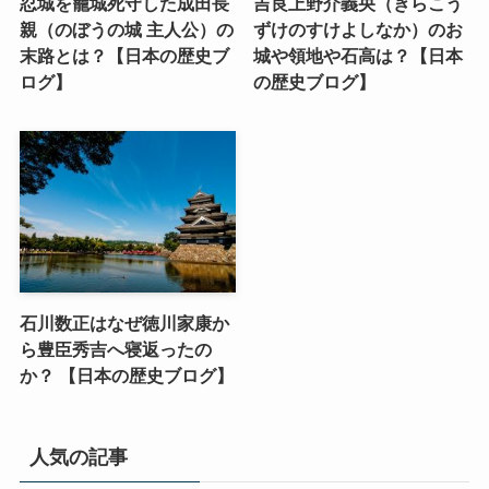
忍城を籠城死守した成田長
吉良上野介義央（きらこう
親（のぼうの城 主人公）の
ずけのすけよしなか）のお
末路とは？【日本の歴史ブ
城や領地や石高は？【日本
ログ】
の歴史ブログ】
石川数正はなぜ徳川家康か
ら豊臣秀吉へ寝返ったの
か？ 【日本の歴史ブログ】
人気の記事