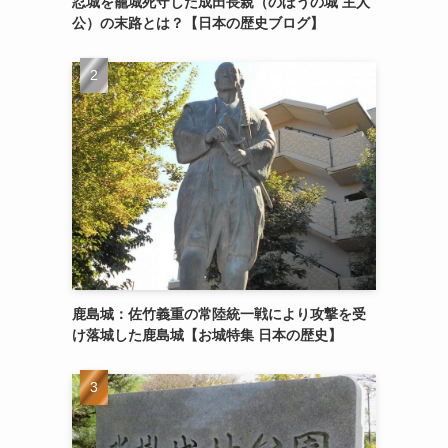
忍城を籠城死守した成田長親（のぼうの城 主人
公）の末路とは？【日本の歴史ブログ】
鹿島城：佐竹義重の常陸統一戦により攻撃を受
け落城した鹿島城【お城特集 日本の歴史】