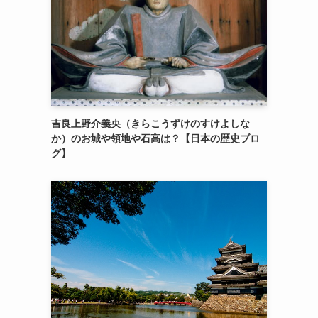
吉良上野介義央（きらこうずけのすけよしな
か）のお城や領地や石高は？【日本の歴史ブロ
グ】