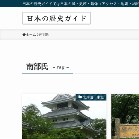
日本の歴史ガイドでは日本の城・史跡・銅像（アクセス・地図・場
ホーム
南部氏
南部氏
– tag –
北海道・東北