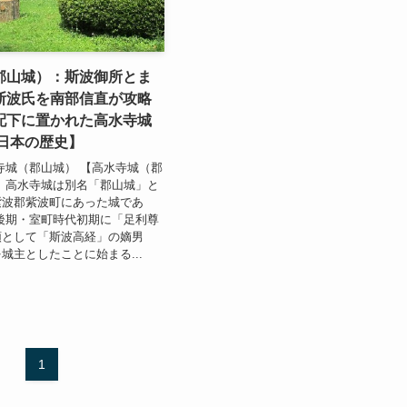
郡山城）：斯波御所とま
斯波氏を南部信直が攻略
配下に置かれた高水寺城
 日本の歴史】
寺城（郡山城） 【高水寺城（郡
 高水寺城は別名「郡山城」と
紫波郡紫波町にあった城であ
後期・室町時代初期に「足利尊
領として「斯波高経」の嫡男
城主としたことに始まる...
1