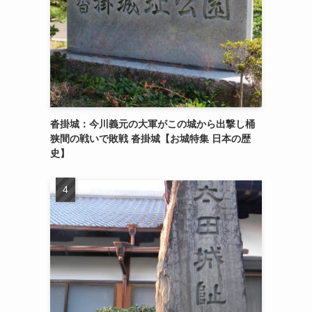
沓掛城：今川義元の大軍がこの城から出撃し桶
狭間の戦いで敗戦 沓掛城【お城特集 日本の歴
史】