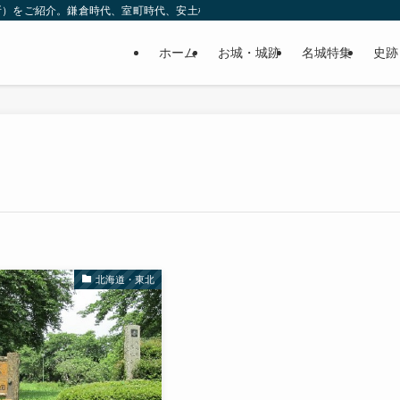
所）をご紹介。鎌倉時代、室町時代、安土桃山時代（戦国時代）、江戸時代と幅広
ホーム
お城・城跡
名城特集
史跡
北海道・東北