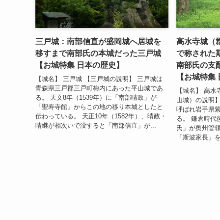
三戸城：南部信直が盛岡城へ居城を
高水寺城（
移すまで南部氏の本城だった三戸城
で称された
【お城特集 日本の歴史】
南部氏の支
【お城特集
【城名】 三戸城 【三戸城の説明】 三戸城は
青森県三戸郡三戸町梅内にあった平山城であ
【城名】 高水
る。 天文8年（1539年）に「南部晴政」が
山城）の説明】
「聖寿寺館」からこの地の移り本城としたと
呼ばれ岩手県
伝わっている。 天正10年（1582年）、晴政・
る。 鎌倉時代
晴継が相次いで没すると「南部信直」が...
氏」が奥州管
「斯波家長」を