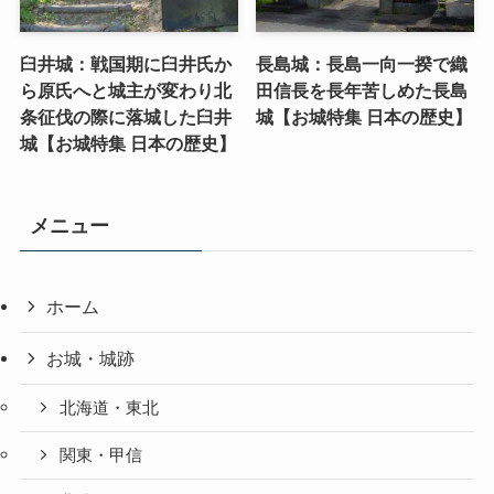
臼井城：戦国期に臼井氏か
長島城：長島一向一揆で織
ら原氏へと城主が変わり北
田信長を長年苦しめた長島
条征伐の際に落城した臼井
城【お城特集 日本の歴史】
城【お城特集 日本の歴史】
メニュー
ホーム
お城・城跡
北海道・東北
関東・甲信