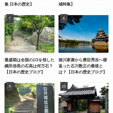
集 日本の歴史】
城特集】
最盛期は全国の1/3を領した
徳川家康から豊臣秀吉へ寝
織田信長の石高は何万石？
返った石川数正の最後と
【日本の歴史ブログ】
は？【日本の歴史ブログ】