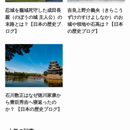
忍城を籠城死守した成田長
吉良上野介義央（きらこう
親（のぼうの城 主人公）の
ずけのすけよしなか）のお
末路とは？【日本の歴史ブ
城や領地や石高は？【日本
ログ】
の歴史ブログ】
石川数正はなぜ徳川家康か
ら豊臣秀吉へ寝返ったの
か？ 【日本の歴史ブログ】