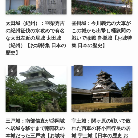
太田城（紀州）：羽柴秀吉
沓掛城：今川義元の大軍が
の紀州征伐の水攻めで有名
この城から出撃し桶狭間の
な太田左近の居城 太田城
戦いで敗戦 沓掛城【お城特
（紀州）【お城特集 日本の
集 日本の歴史】
歴史】
三戸城：南部信直が盛岡城
宇土城：関ヶ原の戦いで敗
へ居城を移すまで南部氏の
れた西軍の将小西行長の居
本城だった三戸城【お城特
城 宇土城【日本の歴史 お