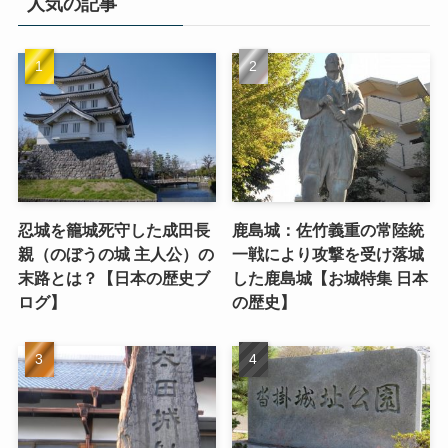
人気の記事
忍城を籠城死守した成田長
鹿島城：佐竹義重の常陸統
親（のぼうの城 主人公）の
一戦により攻撃を受け落城
末路とは？【日本の歴史ブ
した鹿島城【お城特集 日本
ログ】
の歴史】