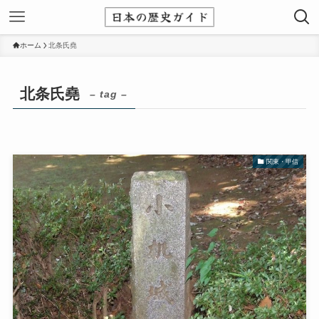
ホーム
北条氏堯
北条氏堯
– tag –
関東・甲信