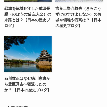
忍城を籠城死守した成田長
吉良上野介義央（きらこう
親（のぼうの城 主人公）の
ずけのすけよしなか）のお
末路とは？【日本の歴史ブ
城や領地や石高は？【日本
ログ】
の歴史ブログ】
石川数正はなぜ徳川家康か
ら豊臣秀吉へ寝返ったの
か？ 【日本の歴史ブログ】