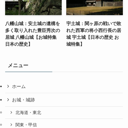
八幡山城：安土城の遺構を
宇土城：関ヶ原の戦いで敗
多く取り入れた豊臣秀次の
れた西軍の将小西行長の居
居城 八幡山城【お城特集
城 宇土城【日本の歴史 お
日本の歴史】
城特集】
メニュー
ホーム
お城・城跡
北海道・東北
関東・甲信