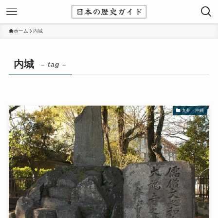
ホーム
内城
内城
– tag –
九州・沖縄