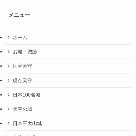
メニュー
ホーム
お城・城跡
国宝天守
現存天守
日本100名城
天空の城
日本三大山城