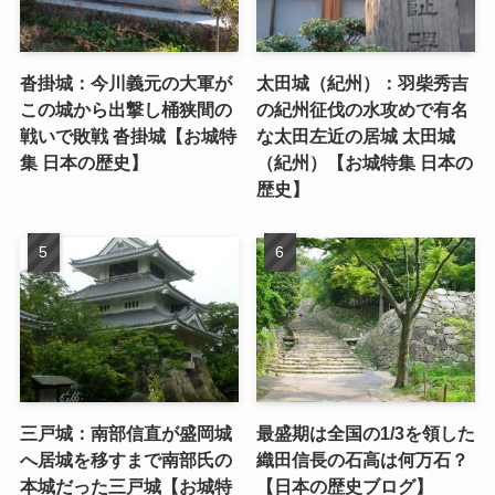
沓掛城：今川義元の大軍が
太田城（紀州）：羽柴秀吉
この城から出撃し桶狭間の
の紀州征伐の水攻めで有名
戦いで敗戦 沓掛城【お城特
な太田左近の居城 太田城
集 日本の歴史】
（紀州）【お城特集 日本の
歴史】
三戸城：南部信直が盛岡城
最盛期は全国の1/3を領した
へ居城を移すまで南部氏の
織田信長の石高は何万石？
本城だった三戸城【お城特
【日本の歴史ブログ】