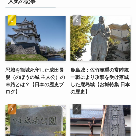
人気の記事
忍城を籠城死守した成田長
鹿島城：佐竹義重の常陸統
親（のぼうの城 主人公）の
一戦により攻撃を受け落城
末路とは？【日本の歴史ブ
した鹿島城【お城特集 日本
ログ】
の歴史】