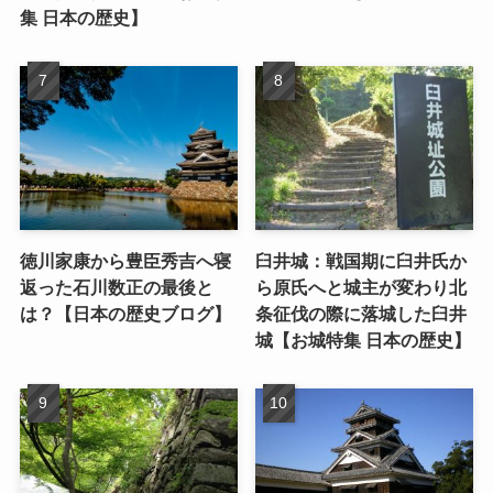
集 日本の歴史】
徳川家康から豊臣秀吉へ寝
臼井城：戦国期に臼井氏か
返った石川数正の最後と
ら原氏へと城主が変わり北
は？【日本の歴史ブログ】
条征伐の際に落城した臼井
城【お城特集 日本の歴史】