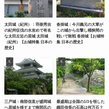
太田城（紀州）：羽柴秀吉
沓掛城：今川義元の大軍が
の紀州征伐の水攻めで有名
この城から出撃し桶狭間の
な太田左近の居城 太田城
戦いで敗戦 沓掛城【お城特
（紀州）【お城特集 日本の
集 日本の歴史】
歴史】
三戸城：南部信直が盛岡城
最盛期は全国の1/3を領した
へ居城を移すまで南部氏の
織田信長の石高は何万石？