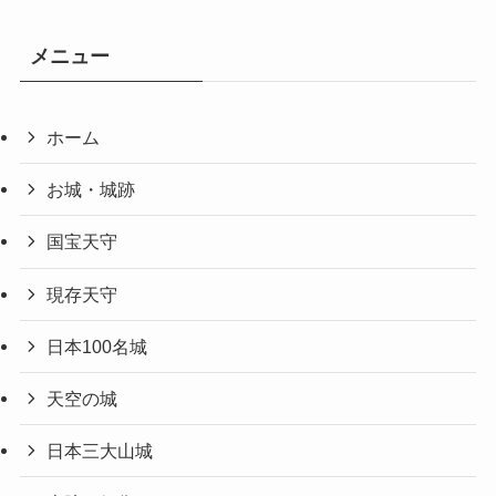
メニュー
ホーム
お城・城跡
国宝天守
現存天守
日本100名城
天空の城
日本三大山城