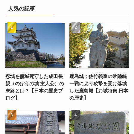
人気の記事
忍城を籠城死守した成田長
鹿島城：佐竹義重の常陸統
親（のぼうの城 主人公）の
一戦により攻撃を受け落城
末路とは？【日本の歴史ブ
した鹿島城【お城特集 日本
ログ】
の歴史】