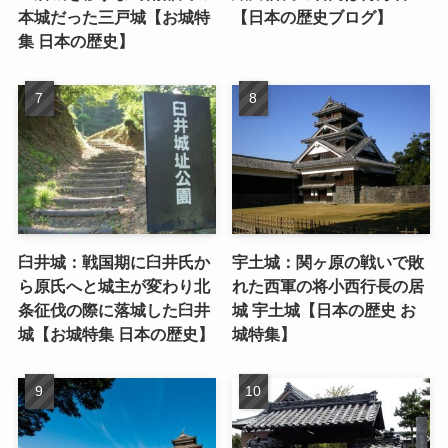
本城だった三戸城【お城特
【日本の歴史ブログ】
集 日本の歴史】
臼井城：戦国期に臼井氏か
宇土城：関ヶ原の戦いで敗
ら原氏へと城主が変わり北
れた西軍の将小西行長の居
条征伐の際に落城した臼井
城 宇土城【日本の歴史 お
城【お城特集 日本の歴史】
城特集】