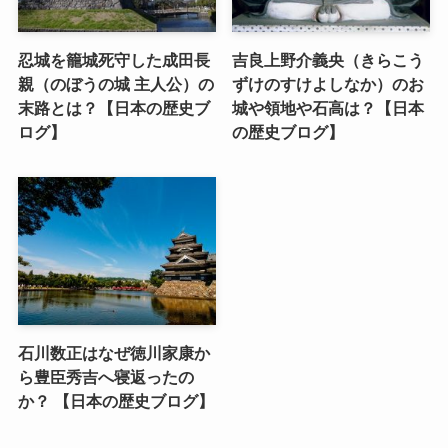
忍城を籠城死守した成田長
吉良上野介義央（きらこう
親（のぼうの城 主人公）の
ずけのすけよしなか）のお
末路とは？【日本の歴史ブ
城や領地や石高は？【日本
ログ】
の歴史ブログ】
石川数正はなぜ徳川家康か
ら豊臣秀吉へ寝返ったの
か？ 【日本の歴史ブログ】