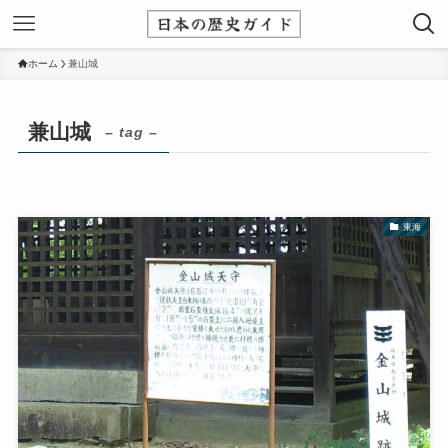
ホーム
兼山城
兼山城
– tag –
東海