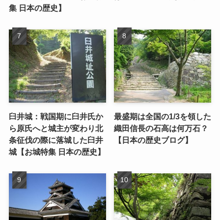
集 日本の歴史】
臼井城：戦国期に臼井氏か
最盛期は全国の1/3を領した
ら原氏へと城主が変わり北
織田信長の石高は何万石？
条征伐の際に落城した臼井
【日本の歴史ブログ】
城【お城特集 日本の歴史】