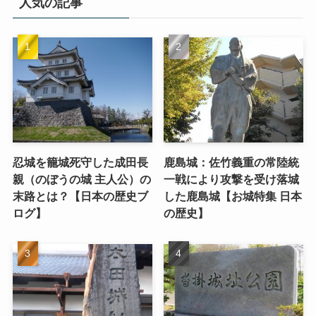
人気の記事
忍城を籠城死守した成田長
鹿島城：佐竹義重の常陸統
親（のぼうの城 主人公）の
一戦により攻撃を受け落城
末路とは？【日本の歴史ブ
した鹿島城【お城特集 日本
ログ】
の歴史】