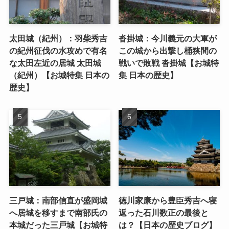
太田城（紀州）：羽柴秀吉
沓掛城：今川義元の大軍が
の紀州征伐の水攻めで有名
この城から出撃し桶狭間の
な太田左近の居城 太田城
戦いで敗戦 沓掛城【お城特
（紀州）【お城特集 日本の
集 日本の歴史】
歴史】
三戸城：南部信直が盛岡城
徳川家康から豊臣秀吉へ寝
へ居城を移すまで南部氏の
返った石川数正の最後と
本城だった三戸城【お城特
は？【日本の歴史ブログ】