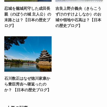
忍城を籠城死守した成田長
吉良上野介義央（きらこう
親（のぼうの城 主人公）の
ずけのすけよしなか）のお
末路とは？【日本の歴史ブ
城や領地や石高は？【日本
ログ】
の歴史ブログ】
石川数正はなぜ徳川家康か
ら豊臣秀吉へ寝返ったの
か？ 【日本の歴史ブログ】