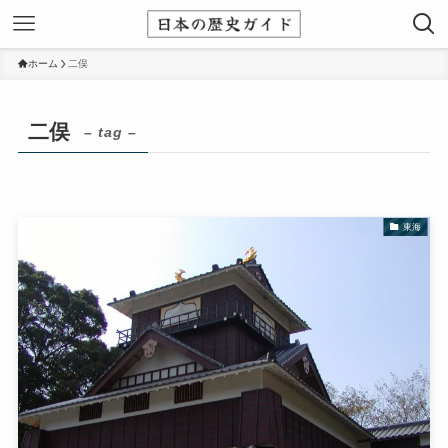
ホーム
二俣
二俣
– tag –
東海