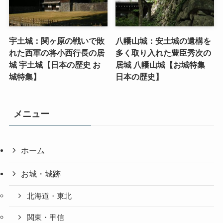
宇土城：関ヶ原の戦いで敗
八幡山城：安土城の遺構を
れた西軍の将小西行長の居
多く取り入れた豊臣秀次の
城 宇土城【日本の歴史 お
居城 八幡山城【お城特集
城特集】
日本の歴史】
メニュー
ホーム
お城・城跡
北海道・東北
関東・甲信