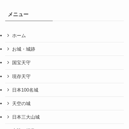
メニュー
ホーム
お城・城跡
国宝天守
現存天守
日本100名城
天空の城
日本三大山城