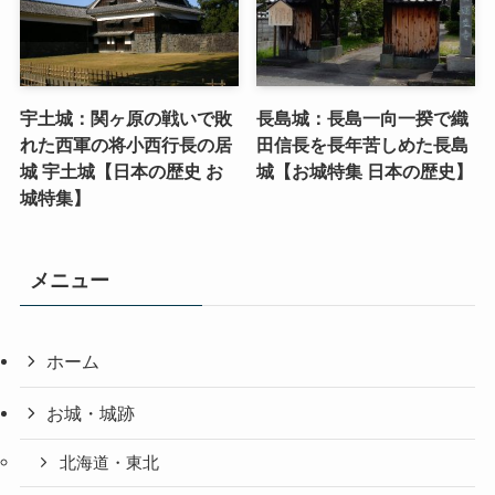
宇土城：関ヶ原の戦いで敗
長島城：長島一向一揆で織
れた西軍の将小西行長の居
田信長を長年苦しめた長島
城 宇土城【日本の歴史 お
城【お城特集 日本の歴史】
城特集】
メニュー
ホーム
お城・城跡
北海道・東北