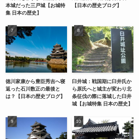
本城だった三戸城【お城特
【日本の歴史ブログ】
集 日本の歴史】
徳川家康から豊臣秀吉へ寝
臼井城：戦国期に臼井氏か
返った石川数正の最後と
ら原氏へと城主が変わり北
は？【日本の歴史ブログ】
条征伐の際に落城した臼井
城【お城特集 日本の歴史】