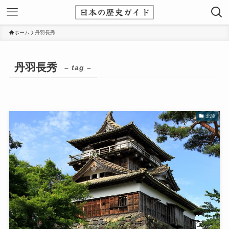
ホーム
丹羽長秀
丹羽長秀
– tag –
北陸