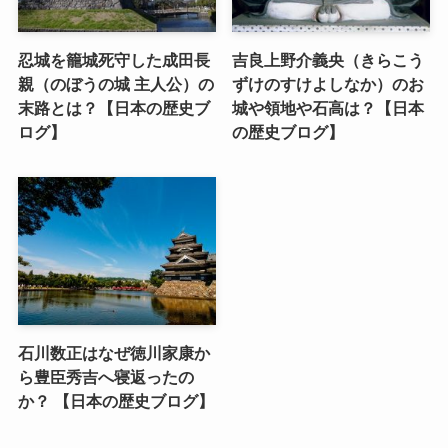
忍城を籠城死守した成田長
吉良上野介義央（きらこう
親（のぼうの城 主人公）の
ずけのすけよしなか）のお
末路とは？【日本の歴史ブ
城や領地や石高は？【日本
ログ】
の歴史ブログ】
石川数正はなぜ徳川家康か
ら豊臣秀吉へ寝返ったの
か？ 【日本の歴史ブログ】