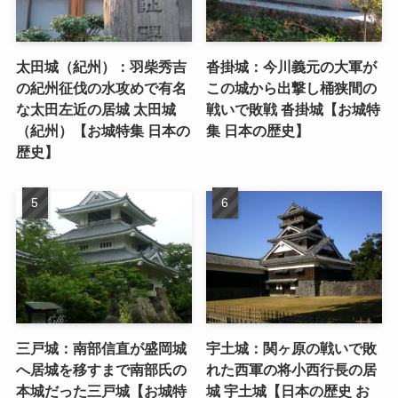
太田城（紀州）：羽柴秀吉
沓掛城：今川義元の大軍が
の紀州征伐の水攻めで有名
この城から出撃し桶狭間の
な太田左近の居城 太田城
戦いで敗戦 沓掛城【お城特
（紀州）【お城特集 日本の
集 日本の歴史】
歴史】
三戸城：南部信直が盛岡城
宇土城：関ヶ原の戦いで敗
へ居城を移すまで南部氏の
れた西軍の将小西行長の居
本城だった三戸城【お城特
城 宇土城【日本の歴史 お