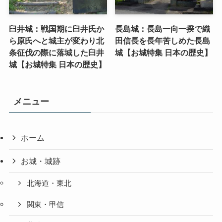
臼井城：戦国期に臼井氏か
長島城：長島一向一揆で織
ら原氏へと城主が変わり北
田信長を長年苦しめた長島
条征伐の際に落城した臼井
城【お城特集 日本の歴史】
城【お城特集 日本の歴史】
メニュー
ホーム
お城・城跡
北海道・東北
関東・甲信