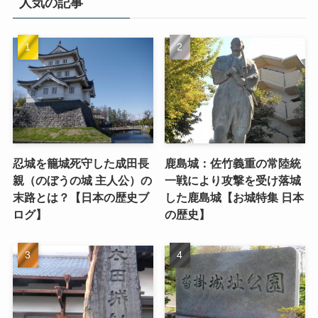
人気の記事
忍城を籠城死守した成田長
鹿島城：佐竹義重の常陸統
親（のぼうの城 主人公）の
一戦により攻撃を受け落城
末路とは？【日本の歴史ブ
した鹿島城【お城特集 日本
ログ】
の歴史】