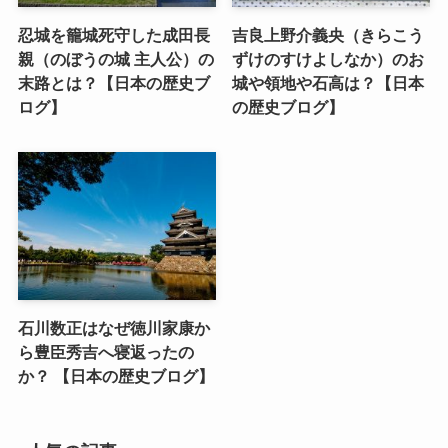
忍城を籠城死守した成田長
吉良上野介義央（きらこう
親（のぼうの城 主人公）の
ずけのすけよしなか）のお
末路とは？【日本の歴史ブ
城や領地や石高は？【日本
ログ】
の歴史ブログ】
石川数正はなぜ徳川家康か
ら豊臣秀吉へ寝返ったの
か？ 【日本の歴史ブログ】