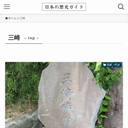
ホーム
三崎
三崎
– tag –
関東・甲信