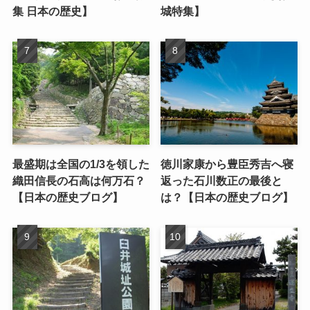
集 日本の歴史】
城特集】
最盛期は全国の1/3を領した
徳川家康から豊臣秀吉へ寝
織田信長の石高は何万石？
返った石川数正の最後と
【日本の歴史ブログ】
は？【日本の歴史ブログ】