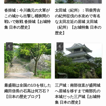
沓掛城：今川義元の大軍が
太田城（紀州）：羽柴秀吉
この城から出撃し桶狭間の
の紀州征伐の水攻めで有名
戦いで敗戦 沓掛城【お城特
な太田左近の居城 太田城
集 日本の歴史】
（紀州）【お城特集 日本の
歴史】
最盛期は全国の1/3を領した
三戸城：南部信直が盛岡城
織田信長の石高は何万石？
へ居城を移すまで南部氏の
【日本の歴史ブログ】
本城だった三戸城【お城特
集 日本の歴史】