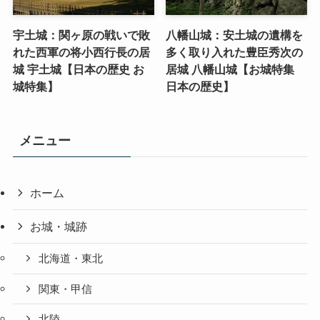
宇土城：関ヶ原の戦いで敗
八幡山城：安土城の遺構を
れた西軍の将小西行長の居
多く取り入れた豊臣秀次の
城 宇土城【日本の歴史 お
居城 八幡山城【お城特集
城特集】
日本の歴史】
メニュー
ホーム
お城・城跡
北海道・東北
関東・甲信
北陸