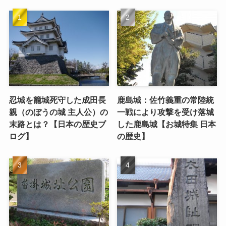
忍城を籠城死守した成田長
鹿島城：佐竹義重の常陸統
親（のぼうの城 主人公）の
一戦により攻撃を受け落城
末路とは？【日本の歴史ブ
した鹿島城【お城特集 日本
ログ】
の歴史】