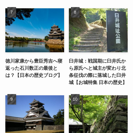
徳川家康から豊臣秀吉へ寝
臼井城：戦国期に臼井氏か
返った石川数正の最後と
ら原氏へと城主が変わり北
は？【日本の歴史ブログ】
条征伐の際に落城した臼井
城【お城特集 日本の歴史】