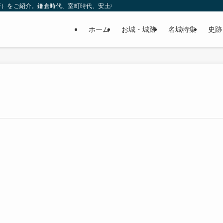
所）をご紹介。鎌倉時代、室町時代、安土桃山時代（戦国時代）、江戸時代と幅広
ホーム
お城・城跡
名城特集
史跡