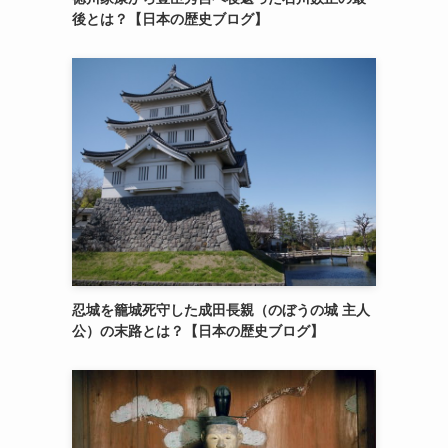
後とは？【日本の歴史ブログ】
忍城を籠城死守した成田長親（のぼうの城 主人
公）の末路とは？【日本の歴史ブログ】