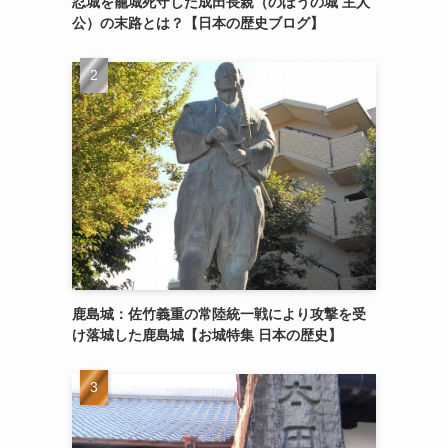
忍城を籠城死守した成田長親（のぼうの城 主人
公）の末路とは？【日本の歴史ブログ】
鹿島城：佐竹義重の常陸統一戦により攻撃を受
け落城した鹿島城【お城特集 日本の歴史】