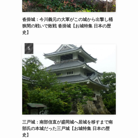
沓掛城：今川義元の大軍がこの城から出撃し桶
狭間の戦いで敗戦 沓掛城【お城特集 日本の歴
史】
三戸城：南部信直が盛岡城へ居城を移すまで南
部氏の本城だった三戸城【お城特集 日本の歴
史】