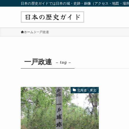
日本の歴史ガイドでは日本の城・史跡・銅像（アクセス・地図・場
ホーム
一戸政連
一戸政連
– tag –
北海道・東北