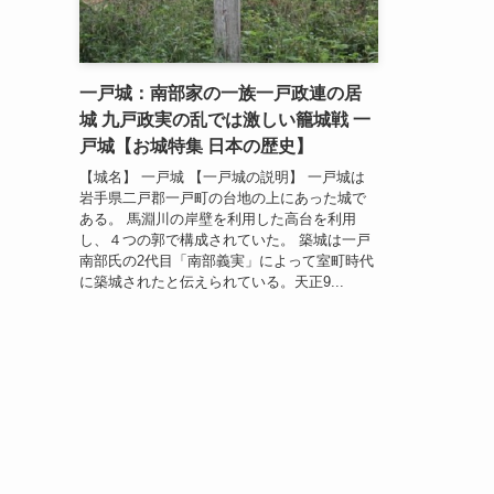
一戸城：南部家の一族一戸政連の居
城 九戸政実の乱では激しい籠城戦 一
戸城【お城特集 日本の歴史】
【城名】 一戸城 【一戸城の説明】 一戸城は
岩手県二戸郡一戸町の台地の上にあった城で
ある。 馬淵川の岸壁を利用した高台を利用
し、４つの郭で構成されていた。 築城は一戸
南部氏の2代目「南部義実」によって室町時代
に築城されたと伝えられている。天正9...