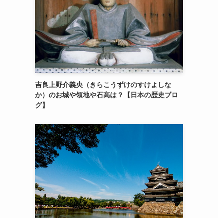
吉良上野介義央（きらこうずけのすけよしな
か）のお城や領地や石高は？【日本の歴史ブロ
グ】