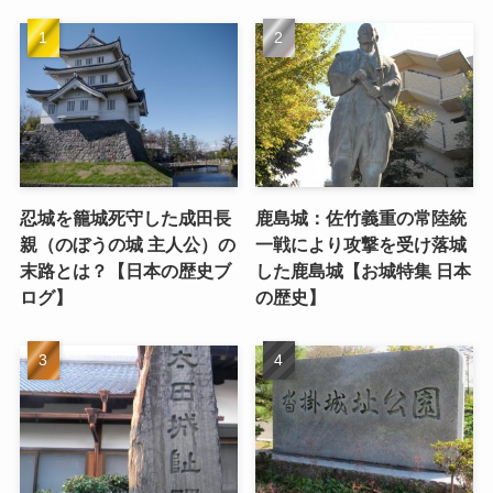
忍城を籠城死守した成田長
鹿島城：佐竹義重の常陸統
親（のぼうの城 主人公）の
一戦により攻撃を受け落城
末路とは？【日本の歴史ブ
した鹿島城【お城特集 日本
ログ】
の歴史】