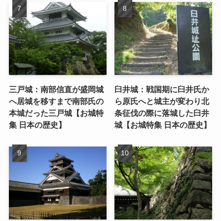
三戸城：南部信直が盛岡城
臼井城：戦国期に臼井氏か
へ居城を移すまで南部氏の
ら原氏へと城主が変わり北
本城だった三戸城【お城特
条征伐の際に落城した臼井
集 日本の歴史】
城【お城特集 日本の歴史】