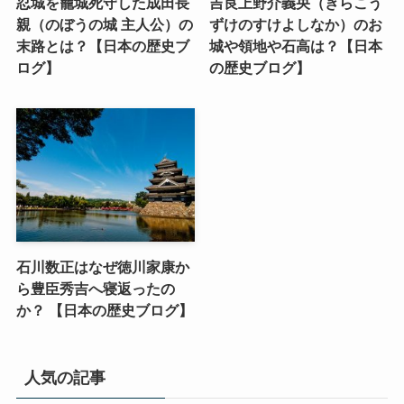
忍城を籠城死守した成田長
吉良上野介義央（きらこう
親（のぼうの城 主人公）の
ずけのすけよしなか）のお
末路とは？【日本の歴史ブ
城や領地や石高は？【日本
ログ】
の歴史ブログ】
石川数正はなぜ徳川家康か
ら豊臣秀吉へ寝返ったの
か？ 【日本の歴史ブログ】
人気の記事