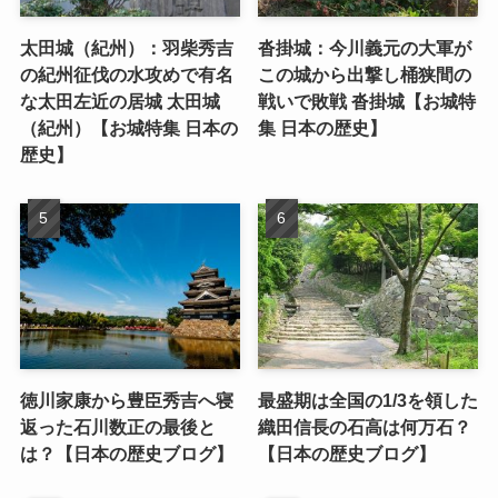
太田城（紀州）：羽柴秀吉
沓掛城：今川義元の大軍が
の紀州征伐の水攻めで有名
この城から出撃し桶狭間の
な太田左近の居城 太田城
戦いで敗戦 沓掛城【お城特
（紀州）【お城特集 日本の
集 日本の歴史】
歴史】
徳川家康から豊臣秀吉へ寝
最盛期は全国の1/3を領した
返った石川数正の最後と
織田信長の石高は何万石？
は？【日本の歴史ブログ】
【日本の歴史ブログ】