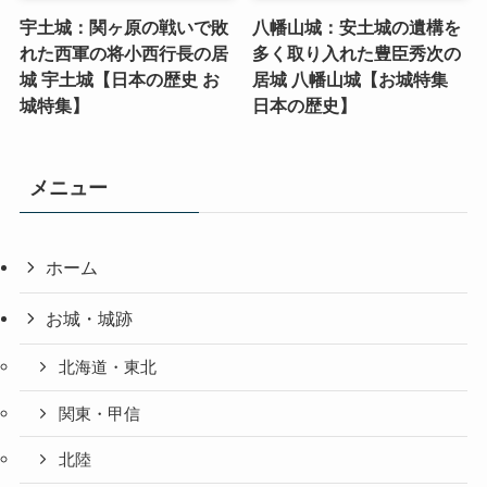
宇土城：関ヶ原の戦いで敗
八幡山城：安土城の遺構を
れた西軍の将小西行長の居
多く取り入れた豊臣秀次の
城 宇土城【日本の歴史 お
居城 八幡山城【お城特集
城特集】
日本の歴史】
メニュー
ホーム
お城・城跡
北海道・東北
関東・甲信
北陸