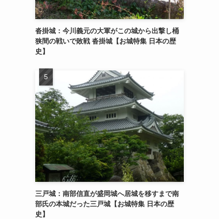
沓掛城：今川義元の大軍がこの城から出撃し桶
狭間の戦いで敗戦 沓掛城【お城特集 日本の歴
史】
三戸城：南部信直が盛岡城へ居城を移すまで南
部氏の本城だった三戸城【お城特集 日本の歴
史】