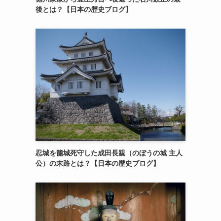
後とは？【日本の歴史ブログ】
忍城を籠城死守した成田長親（のぼうの城 主人
公）の末路とは？【日本の歴史ブログ】