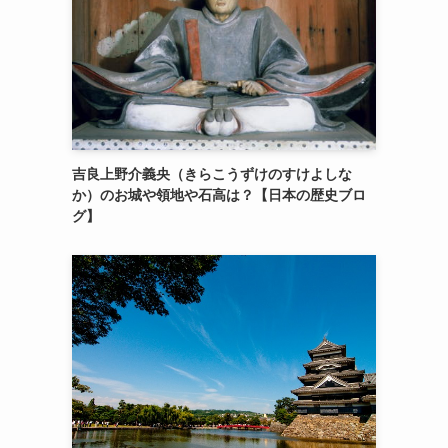
吉良上野介義央（きらこうずけのすけよしな
か）のお城や領地や石高は？【日本の歴史ブロ
グ】