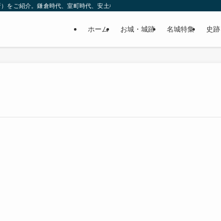
所）をご紹介。鎌倉時代、室町時代、安土桃山時代（戦国時代）、江戸時代と幅広
ホーム
お城・城跡
名城特集
史跡