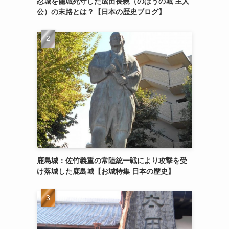
忍城を籠城死守した成田長親（のぼうの城 主人
公）の末路とは？【日本の歴史ブログ】
鹿島城：佐竹義重の常陸統一戦により攻撃を受
け落城した鹿島城【お城特集 日本の歴史】