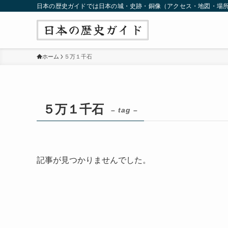
日本の歴史ガイドでは日本の城・史跡・銅像（アクセス・地図・場
ホーム
５万１千石
５万１千石
– tag –
記事が見つかりませんでした。