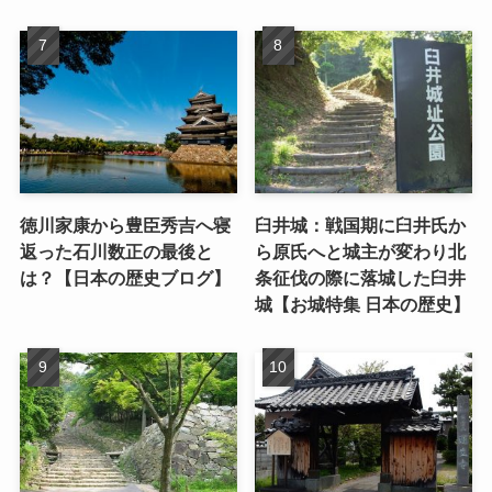
徳川家康から豊臣秀吉へ寝
臼井城：戦国期に臼井氏か
返った石川数正の最後と
ら原氏へと城主が変わり北
は？【日本の歴史ブログ】
条征伐の際に落城した臼井
城【お城特集 日本の歴史】