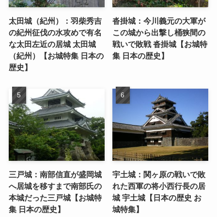
太田城（紀州）：羽柴秀吉
沓掛城：今川義元の大軍が
の紀州征伐の水攻めで有名
この城から出撃し桶狭間の
な太田左近の居城 太田城
戦いで敗戦 沓掛城【お城特
（紀州）【お城特集 日本の
集 日本の歴史】
歴史】
三戸城：南部信直が盛岡城
宇土城：関ヶ原の戦いで敗
へ居城を移すまで南部氏の
れた西軍の将小西行長の居
本城だった三戸城【お城特
城 宇土城【日本の歴史 お
集 日本の歴史】
城特集】