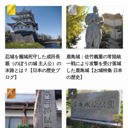
忍城を籠城死守した成田長
鹿島城：佐竹義重の常陸統
親（のぼうの城 主人公）の
一戦により攻撃を受け落城
末路とは？【日本の歴史ブ
した鹿島城【お城特集 日本
ログ】
の歴史】