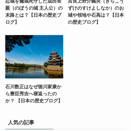
忍城を籠城死守した成田長
吉良上野介義央（きらこう
親（のぼうの城 主人公）の
ずけのすけよしなか）のお
末路とは？【日本の歴史ブ
城や領地や石高は？【日本
ログ】
の歴史ブログ】
石川数正はなぜ徳川家康か
ら豊臣秀吉へ寝返ったの
か？ 【日本の歴史ブログ】
人気の記事