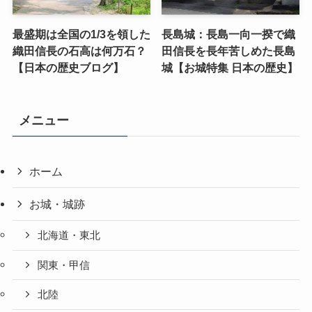
最盛期は全国の1/3を領した
長島城：長島一向一揆で織
織田信長の石高は何万石？
田信長を長年苦しめた長島
【日本の歴史ブログ】
城【お城特集 日本の歴史】
メニュー
ホーム
お城・城跡
北海道・東北
関東・甲信
北陸