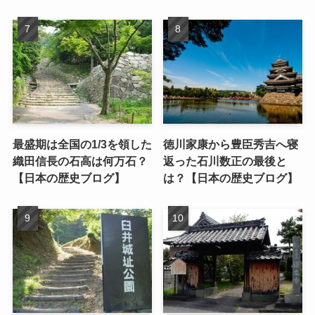
最盛期は全国の1/3を領した
徳川家康から豊臣秀吉へ寝
織田信長の石高は何万石？
返った石川数正の最後と
【日本の歴史ブログ】
は？【日本の歴史ブログ】