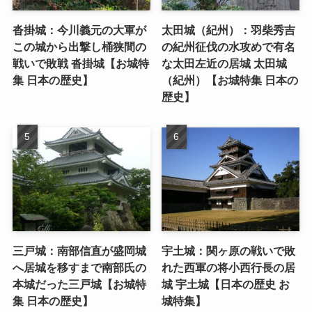
沓掛城：今川義元の大軍が
太田城（紀州）：羽柴秀吉
この城から出撃し桶狭間の
の紀州征伐の水攻めで有名
戦いで敗戦 沓掛城【お城特
な太田左近の居城 太田城
集 日本の歴史】
（紀州）【お城特集 日本の
歴史】
三戸城：南部信直が盛岡城
宇土城：関ヶ原の戦いで敗
へ居城を移すまで南部氏の
れた西軍の将小西行長の居
本城だった三戸城【お城特
城 宇土城【日本の歴史 お
集 日本の歴史】
城特集】