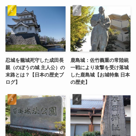
忍城を籠城死守した成田長
鹿島城：佐竹義重の常陸統
親（のぼうの城 主人公）の
一戦により攻撃を受け落城
末路とは？【日本の歴史ブ
した鹿島城【お城特集 日本
ログ】
の歴史】