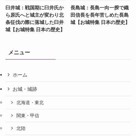
臼井城：戦国期に臼井氏か
長島城：長島一向一揆で織
ら原氏へと城主が変わり北
田信長を長年苦しめた長島
条征伐の際に落城した臼井
城【お城特集 日本の歴史】
城【お城特集 日本の歴史】
メニュー
ホーム
お城・城跡
北海道・東北
関東・甲信
北陸