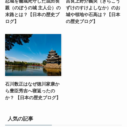
忍城を籠城死守した成田長
吉良上野介義央（きらこう
親（のぼうの城 主人公）の
ずけのすけよしなか）のお
末路とは？【日本の歴史ブ
城や領地や石高は？【日本
ログ】
の歴史ブログ】
石川数正はなぜ徳川家康か
ら豊臣秀吉へ寝返ったの
か？ 【日本の歴史ブログ】
人気の記事