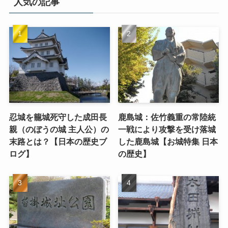
人気の記事
忍城を籠城死守した成田長
鹿島城：佐竹義重の常陸統
親（のぼうの城 主人公）の
一戦により攻撃を受け落城
末路とは？【日本の歴史ブ
した鹿島城【お城特集 日本
ログ】
の歴史】