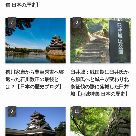
集 日本の歴史】
徳川家康から豊臣秀吉へ寝
臼井城：戦国期に臼井氏か
返った石川数正の最後と
ら原氏へと城主が変わり北
は？【日本の歴史ブログ】
条征伐の際に落城した臼井
城【お城特集 日本の歴史】