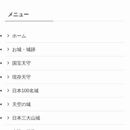
メニュー
ホーム
お城・城跡
国宝天守
現存天守
日本100名城
天空の城
日本三大山城