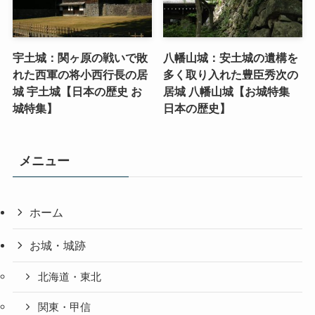
宇土城：関ヶ原の戦いで敗
八幡山城：安土城の遺構を
れた西軍の将小西行長の居
多く取り入れた豊臣秀次の
城 宇土城【日本の歴史 お
居城 八幡山城【お城特集
城特集】
日本の歴史】
メニュー
ホーム
お城・城跡
北海道・東北
関東・甲信