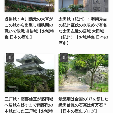
沓掛城：今川義元の大軍が
太田城（紀州）：羽柴秀吉
この城から出撃し桶狭間の
の紀州征伐の水攻めで有名
戦いで敗戦 沓掛城【お城特
な太田左近の居城 太田城
集 日本の歴史】
（紀州）【お城特集 日本の
歴史】
三戸城：南部信直が盛岡城
最盛期は全国の1/3を領した
へ居城を移すまで南部氏の
織田信長の石高は何万石？
本城だった三戸城【お城特
【日本の歴史ブログ】