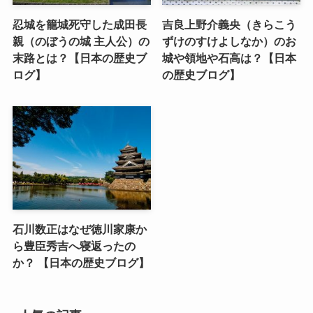
忍城を籠城死守した成田長
吉良上野介義央（きらこう
親（のぼうの城 主人公）の
ずけのすけよしなか）のお
末路とは？【日本の歴史ブ
城や領地や石高は？【日本
ログ】
の歴史ブログ】
石川数正はなぜ徳川家康か
ら豊臣秀吉へ寝返ったの
か？ 【日本の歴史ブログ】