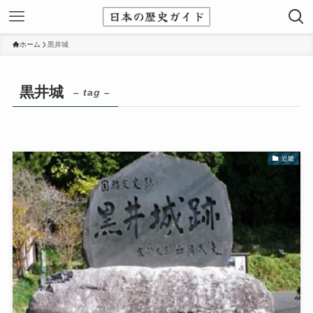
ホーム
黒井城
黒井城
– tag –
近畿