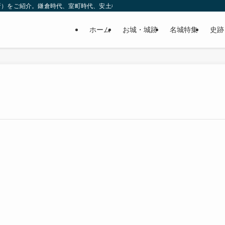
所）をご紹介。鎌倉時代、室町時代、安土桃山時代（戦国時代）、江戸時代と幅広
ホーム
お城・城跡
名城特集
史跡