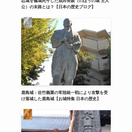
忍城を籠城死守した成田長親（のぼうの城 主人
公）の末路とは？【日本の歴史ブログ】
鹿島城：佐竹義重の常陸統一戦により攻撃を受
け落城した鹿島城【お城特集 日本の歴史】