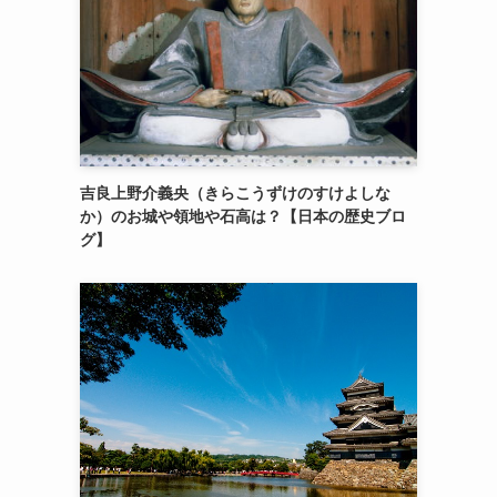
吉良上野介義央（きらこうずけのすけよしな
か）のお城や領地や石高は？【日本の歴史ブロ
グ】