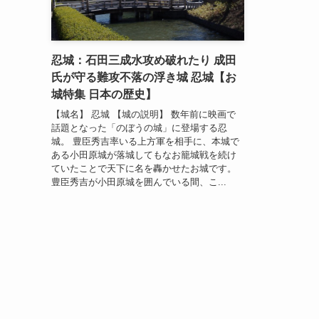
忍城：石田三成水攻め破れたり 成田
氏が守る難攻不落の浮き城 忍城【お
城特集 日本の歴史】
【城名】 忍城 【城の説明】 数年前に映画で
話題となった「のぼうの城」に登場する忍
城。 豊臣秀吉率いる上方軍を相手に、本城で
ある小田原城が落城してもなお籠城戦を続け
ていたことで天下に名を轟かせたお城です。
豊臣秀吉が小田原城を囲んでいる間、こ...