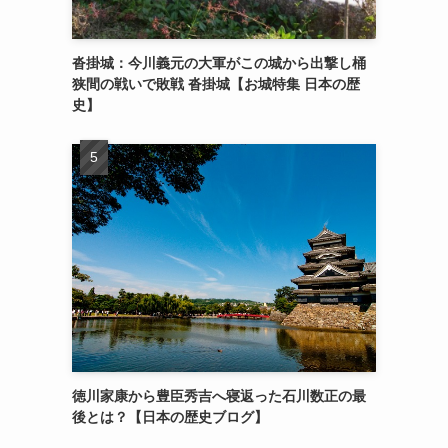
沓掛城：今川義元の大軍がこの城から出撃し桶
狭間の戦いで敗戦 沓掛城【お城特集 日本の歴
史】
徳川家康から豊臣秀吉へ寝返った石川数正の最
後とは？【日本の歴史ブログ】