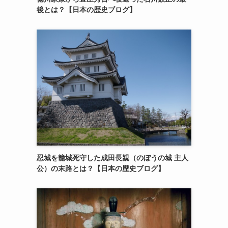
後とは？【日本の歴史ブログ】
忍城を籠城死守した成田長親（のぼうの城 主人
公）の末路とは？【日本の歴史ブログ】