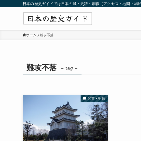
日本の歴史ガイドでは日本の城・史跡・銅像（アクセス・地図・場
ホーム
難攻不落
難攻不落
– tag –
関東・甲信