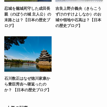
忍城を籠城死守した成田長
吉良上野介義央（きらこう
親（のぼうの城 主人公）の
ずけのすけよしなか）のお
末路とは？【日本の歴史ブ
城や領地や石高は？【日本
ログ】
の歴史ブログ】
石川数正はなぜ徳川家康か
ら豊臣秀吉へ寝返ったの
か？ 【日本の歴史ブログ】