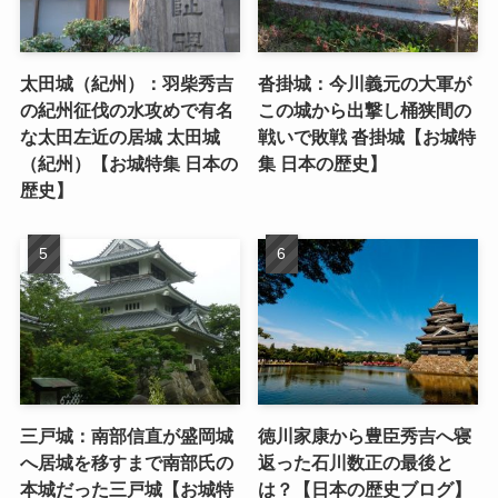
太田城（紀州）：羽柴秀吉
沓掛城：今川義元の大軍が
の紀州征伐の水攻めで有名
この城から出撃し桶狭間の
な太田左近の居城 太田城
戦いで敗戦 沓掛城【お城特
（紀州）【お城特集 日本の
集 日本の歴史】
歴史】
三戸城：南部信直が盛岡城
徳川家康から豊臣秀吉へ寝
へ居城を移すまで南部氏の
返った石川数正の最後と
本城だった三戸城【お城特
は？【日本の歴史ブログ】