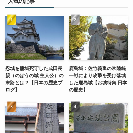
人気の記事
忍城を籠城死守した成田長
鹿島城：佐竹義重の常陸統
親（のぼうの城 主人公）の
一戦により攻撃を受け落城
末路とは？【日本の歴史ブ
した鹿島城【お城特集 日本
ログ】
の歴史】