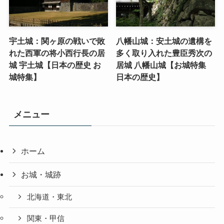
宇土城：関ヶ原の戦いで敗
八幡山城：安土城の遺構を
れた西軍の将小西行長の居
多く取り入れた豊臣秀次の
城 宇土城【日本の歴史 お
居城 八幡山城【お城特集
城特集】
日本の歴史】
メニュー
ホーム
お城・城跡
北海道・東北
関東・甲信