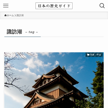
ホーム
諏訪湖
諏訪湖
– tag –
関東・甲信