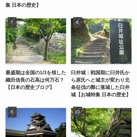
集 日本の歴史】
最盛期は全国の1/3を領した
臼井城：戦国期に臼井氏か
織田信長の石高は何万石？
ら原氏へと城主が変わり北
【日本の歴史ブログ】
条征伐の際に落城した臼井
城【お城特集 日本の歴史】