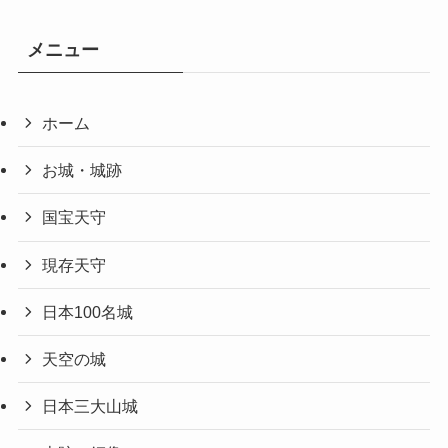
メニュー
ホーム
お城・城跡
国宝天守
現存天守
日本100名城
天空の城
日本三大山城