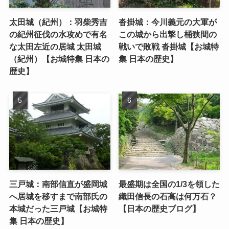
太田城（紀州）：羽柴秀吉
沓掛城：今川義元の大軍が
の紀州征伐の水攻めで有名
この城から出撃し桶狭間の
な太田左近の居城 太田城
戦いで敗戦 沓掛城【お城特
（紀州）【お城特集 日本の
集 日本の歴史】
歴史】
三戸城：南部信直が盛岡城
最盛期は全国の1/3を領した
へ居城を移すまで南部氏の
織田信長の石高は何万石？
本城だった三戸城【お城特
【日本の歴史ブログ】
集 日本の歴史】