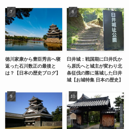
徳川家康から豊臣秀吉へ寝
臼井城：戦国期に臼井氏か
返った石川数正の最後と
ら原氏へと城主が変わり北
は？【日本の歴史ブログ】
条征伐の際に落城した臼井
城【お城特集 日本の歴史】