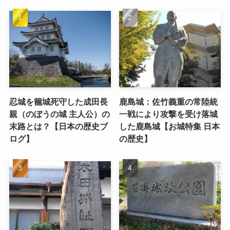
忍城を籠城死守した成田長
鹿島城：佐竹義重の常陸統
親（のぼうの城 主人公）の
一戦により攻撃を受け落城
末路とは？【日本の歴史ブ
した鹿島城【お城特集 日本
ログ】
の歴史】