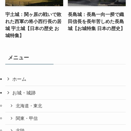
宇土城：関ヶ原の戦いで敗
長島城：長島一向一揆で織
れた西軍の将小西行長の居
田信長を長年苦しめた長島
城 宇土城【日本の歴史 お
城【お城特集 日本の歴史】
城特集】
メニュー
ホーム
お城・城跡
北海道・東北
関東・甲信
北陸