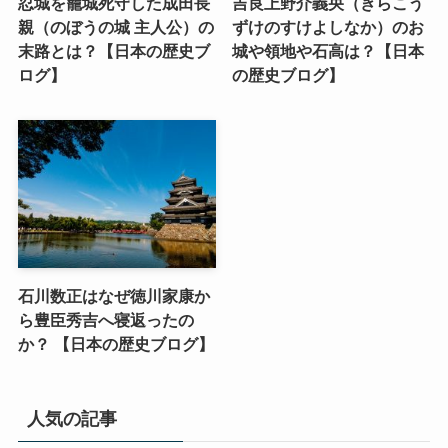
忍城を籠城死守した成田長
吉良上野介義央（きらこう
親（のぼうの城 主人公）の
ずけのすけよしなか）のお
末路とは？【日本の歴史ブ
城や領地や石高は？【日本
ログ】
の歴史ブログ】
石川数正はなぜ徳川家康か
ら豊臣秀吉へ寝返ったの
か？ 【日本の歴史ブログ】
人気の記事