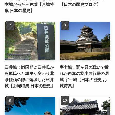
本城だった三戸城【お城特
【日本の歴史ブログ】
集 日本の歴史】
臼井城：戦国期に臼井氏か
宇土城：関ヶ原の戦いで敗
ら原氏へと城主が変わり北
れた西軍の将小西行長の居
条征伐の際に落城した臼井
城 宇土城【日本の歴史 お
城【お城特集 日本の歴史】
城特集】