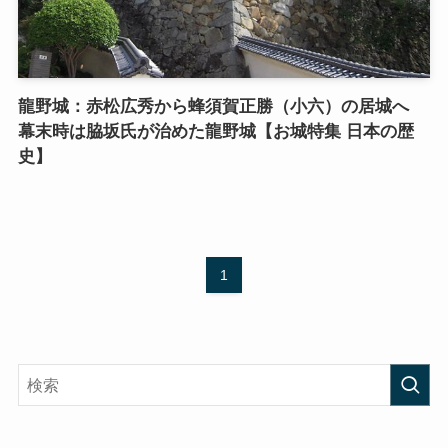
龍野城：赤松広秀から蜂須賀正勝（小六）の居城へ
幕末時は脇坂氏が治めた龍野城【お城特集 日本の歴
史】
1