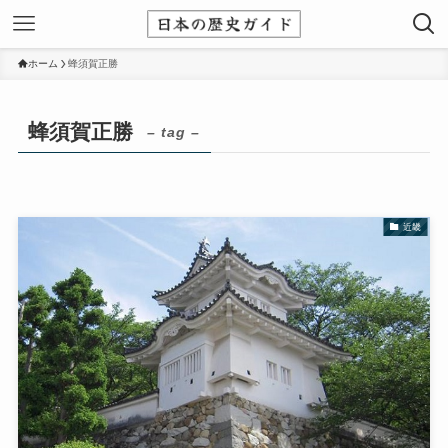
ホーム
蜂須賀正勝
蜂須賀正勝
– tag –
近畿