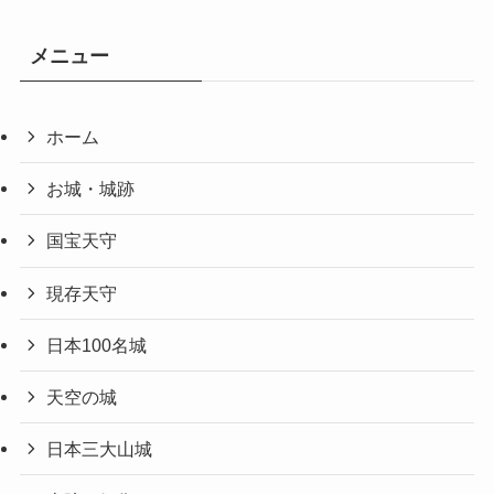
メニュー
ホーム
お城・城跡
国宝天守
現存天守
日本100名城
天空の城
日本三大山城