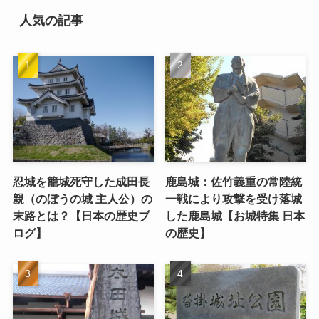
人気の記事
忍城を籠城死守した成田長
鹿島城：佐竹義重の常陸統
親（のぼうの城 主人公）の
一戦により攻撃を受け落城
末路とは？【日本の歴史ブ
した鹿島城【お城特集 日本
ログ】
の歴史】