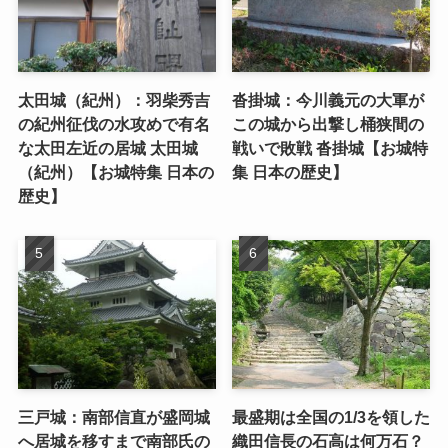
太田城（紀州）：羽柴秀吉
沓掛城：今川義元の大軍が
の紀州征伐の水攻めで有名
この城から出撃し桶狭間の
な太田左近の居城 太田城
戦いで敗戦 沓掛城【お城特
（紀州）【お城特集 日本の
集 日本の歴史】
歴史】
三戸城：南部信直が盛岡城
最盛期は全国の1/3を領した
へ居城を移すまで南部氏の
織田信長の石高は何万石？