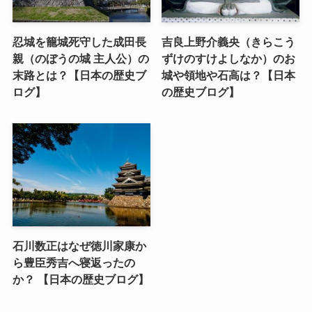
忍城を籠城死守した成田長
吉良上野介義央（きらこう
親（のぼうの城 主人公）の
ずけのすけよしなか）のお
末路とは？【日本の歴史ブ
城や領地や石高は？【日本
ログ】
の歴史ブログ】
石川数正はなぜ徳川家康か
ら豊臣秀吉へ寝返ったの
か？ 【日本の歴史ブログ】