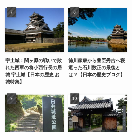
宇土城：関ヶ原の戦いで敗
徳川家康から豊臣秀吉へ寝
れた西軍の将小西行長の居
返った石川数正の最後と
城 宇土城【日本の歴史 お
は？【日本の歴史ブログ】
城特集】