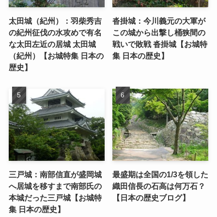
太田城（紀州）：羽柴秀吉
沓掛城：今川義元の大軍が
の紀州征伐の水攻めで有名
この城から出撃し桶狭間の
な太田左近の居城 太田城
戦いで敗戦 沓掛城【お城特
（紀州）【お城特集 日本の
集 日本の歴史】
歴史】
三戸城：南部信直が盛岡城
最盛期は全国の1/3を領した
へ居城を移すまで南部氏の
織田信長の石高は何万石？
本城だった三戸城【お城特
【日本の歴史ブログ】
集 日本の歴史】