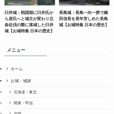
臼井城：戦国期に臼井氏か
長島城：長島一向一揆で織
ら原氏へと城主が変わり北
田信長を長年苦しめた長島
条征伐の際に落城した臼井
城【お城特集 日本の歴史】
城【お城特集 日本の歴史】
メニュー
ホーム
お城・城跡
北海道・東北
関東・甲信
北陸