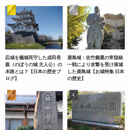
忍城を籠城死守した成田長
鹿島城：佐竹義重の常陸統
親（のぼうの城 主人公）の
一戦により攻撃を受け落城
末路とは？【日本の歴史ブ
した鹿島城【お城特集 日本
ログ】
の歴史】