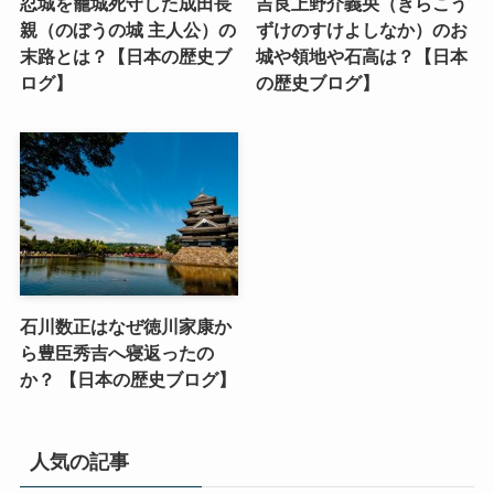
忍城を籠城死守した成田長
吉良上野介義央（きらこう
親（のぼうの城 主人公）の
ずけのすけよしなか）のお
末路とは？【日本の歴史ブ
城や領地や石高は？【日本
ログ】
の歴史ブログ】
石川数正はなぜ徳川家康か
ら豊臣秀吉へ寝返ったの
か？ 【日本の歴史ブログ】
人気の記事