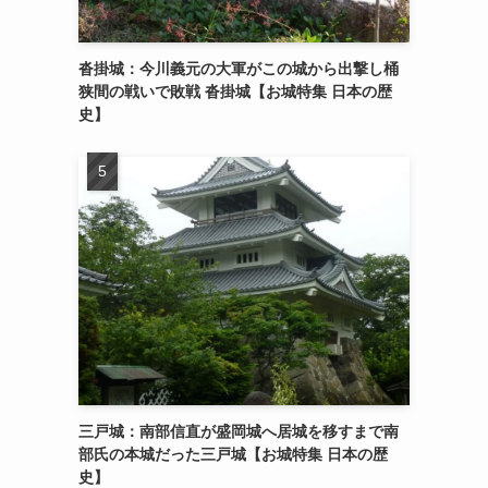
沓掛城：今川義元の大軍がこの城から出撃し桶
狭間の戦いで敗戦 沓掛城【お城特集 日本の歴
史】
三戸城：南部信直が盛岡城へ居城を移すまで南
部氏の本城だった三戸城【お城特集 日本の歴
史】