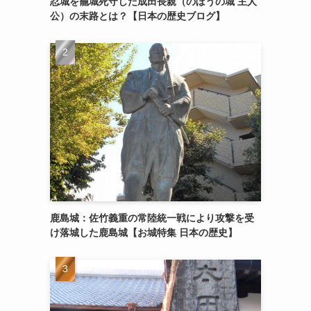
忍城を籠城死守した成田長親（のぼうの城 主人
公）の末路とは？【日本の歴史ブログ】
鹿島城：佐竹義重の常陸統一戦により攻撃を受
け落城した鹿島城【お城特集 日本の歴史】