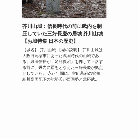
芥川山城：信長時代の前に畿内を制
圧していた三好長慶の居城 芥川山城
【お城特集 日本の歴史】
【城名】 芥川山城 【城の説明】 芥川山城は
大阪府高槻市にあった戦国時代の山城であ
る。織田信長が「足利義昭」を擁して上洛す
る前に、畿内に覇をとなえた三好長慶が拠点
としていた。 永正年間に、室町幕府の管領、
細川高国配下の能勢氏が西国勢と北摂武...