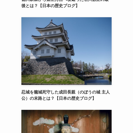
後とは？【日本の歴史ブログ】
忍城を籠城死守した成田長親（のぼうの城 主人
公）の末路とは？【日本の歴史ブログ】