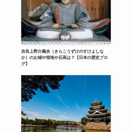
吉良上野介義央（きらこうずけのすけよしな
か）のお城や領地や石高は？【日本の歴史ブロ
グ】