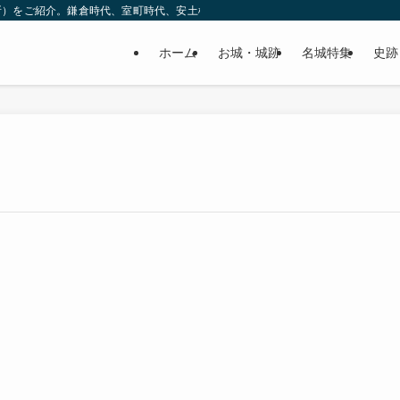
所）をご紹介。鎌倉時代、室町時代、安土桃山時代（戦国時代）、江戸時代と幅広
ホーム
お城・城跡
名城特集
史跡