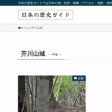
日本の歴史ガイドでは日本の城・史跡・銅像（アクセス・地図・場
ホーム
芥川山城
芥川山城
– tag –
近畿