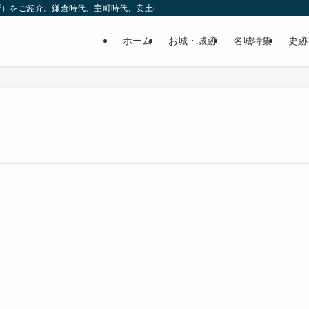
所）をご紹介。鎌倉時代、室町時代、安土桃山時代（戦国時代）、江戸時代と幅広
ホーム
お城・城跡
名城特集
史跡