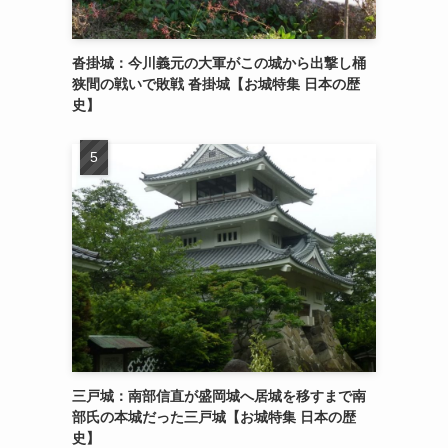
沓掛城：今川義元の大軍がこの城から出撃し桶
狭間の戦いで敗戦 沓掛城【お城特集 日本の歴
史】
三戸城：南部信直が盛岡城へ居城を移すまで南
部氏の本城だった三戸城【お城特集 日本の歴
史】