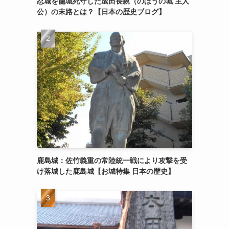
忍城を籠城死守した成田長親（のぼうの城 主人
公）の末路とは？【日本の歴史ブログ】
鹿島城：佐竹義重の常陸統一戦により攻撃を受
け落城した鹿島城【お城特集 日本の歴史】