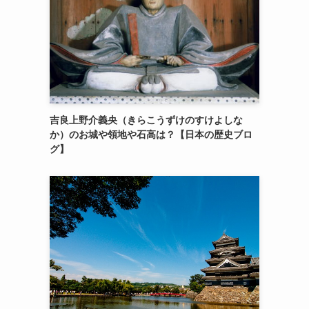
吉良上野介義央（きらこうずけのすけよしな
か）のお城や領地や石高は？【日本の歴史ブロ
グ】