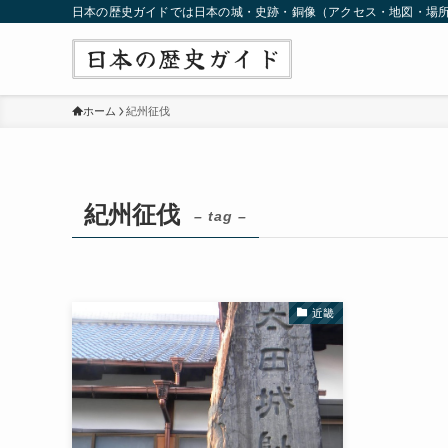
日本の歴史ガイドでは日本の城・史跡・銅像（アクセス・地図・場
ホーム
紀州征伐
紀州征伐
– tag –
近畿