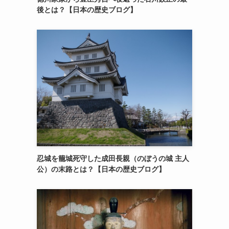
後とは？【日本の歴史ブログ】
忍城を籠城死守した成田長親（のぼうの城 主人
公）の末路とは？【日本の歴史ブログ】